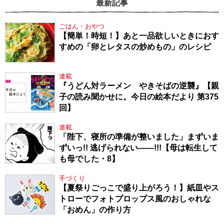
最新記事
ごはん・おやつ
【簡単！時短！】あと一品欲しいときにおす
すめの「卵とレタスの炒めもの」のレシピ
連載
『うどん対ラーメン やきそばの逆襲』【親
子の読み聞かせに。今日の絵本だより 第375
回】
連載
「陛下、寝所の準備が整いました」まずいま
ずいっ!! 逃げられない――!!!【母は転生して
も母でした・8】
手づくり
【夏祭りごっこで盛り上がろう！】紙皿やス
トローでフォトプロップス風のおしゃれな
「おめん」の作り方