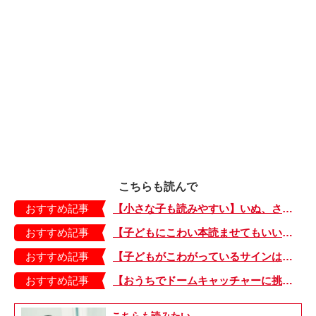
こちらも読んで
おすすめ記事
【小さな子も読みやすい】いぬ、さる、うさぎ、ゴリラにあひる…動物たちのまねっこできるかな？『まねまねっこ』発売中！
おすすめ記事
【子どもにこわい本読ませてもいいの？】「子どもはどのようなものにこわさを感じやすいのでしょうか？」
おすすめ記事
【子どもがこわがっているサインは？】「読み聞かせのとき、子どもがこわがっていると判断できるサインを教えてください！」
おすすめ記事
【おうちでドームキャッチャーに挑戦だ】アンパンマン わくわくドームキャッチャー