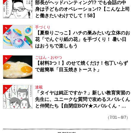
部長がヘッドハンティング!? でも会話の中
身は子どものオペレーション!?【こんな上司
と働きたいわけでして！58】
手づくり
3
【夏祭りごっこ】ハチの巣みたいな立体のお
花「でんぐり紙の花」を手づくり！ 暑い日
はおうちで楽しもう
ごはん・おやつ
4
【材料3つ！】のせて焼くだけ！包丁いらず
で超簡単「目玉焼きトースト」
連載
5
「タイヤは純正ですか？」新しい教育実習の
先生に、ユニークな質問で攻めるスバルくん
と仲間たち【自閉症BOY★スバルくん・
143】
（7/31～8/7）