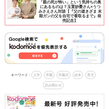
「親の死が怖い」という気持ちの奥
にあるものは？玉置妙憂さん×うつ
みさえさん対談【『父の逝きざま 末
期ガンの父を自宅で看取るまで』発
売記念】
キーワード：
入学
卒園
卒園式
絵本
育児
読み聞かせ