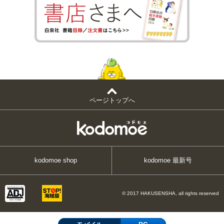
ページトップへ
kodomoe shop
kodomoe 最新号
© 2017 HAKUSENSHA, all rights reserved