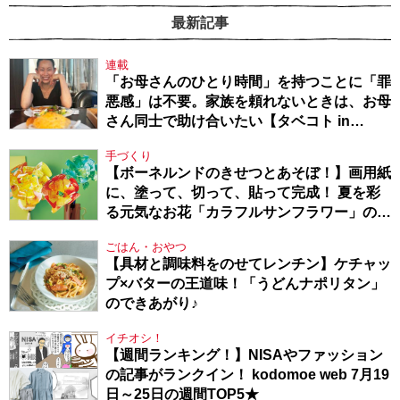
最新記事
連載
「お母さんのひとり時間」を持つことに「罪
悪感」は不要。家族を頼れないときは、お母
さん同士で助け合いたい【タベコト in
Berlin・130】
手づくり
【ボーネルンドのきせつとあそぼ！】画用紙
に、塗って、切って、貼って完成！ 夏を彩
る元気なお花「カラフルサンフラワー」の作
り方
ごはん・おやつ
【具材と調味料をのせてレンチン】ケチャッ
プ×バターの王道味！「うどんナポリタン」
のできあがり♪
イチオシ！
【週間ランキング！】NISAやファッション
の記事がランクイン！ kodomoe web 7月19
日～25日の週間TOP5★