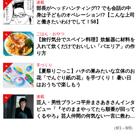
連載
2
部長がヘッドハンティング!? でも会話の中
身は子どものオペレーション!?【こんな上司
と働きたいわけでして！58】
ごはん・おやつ
3
【旅行気分でスペイン料理】炊飯器に材料を
入れて炊くだけでおいしい「パエリア」の作
り方
手づくり
4
【夏祭りごっこ】ハチの巣みたいな立体のお
花「でんぐり紙の花」を手づくり！ 暑い日
はおうちで楽しもう
連載
5
芸人・男性ブランコ平井まさあきさんインタ
ビュー「『そのままやってたら順番が回って
くるやろ』芸人仲間の何気ない一言に救われ
てきたから、頑張れる」
（8/1～8/8）