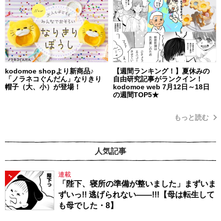
kodomoe shopより新商品♪
【週間ランキング！】夏休みの
「ノラネコぐんだん」なりきり
自由研究記事がランクイン！
帽子（大、小）が登場！
kodomoe web 7月12日～18日
の週間TOP5★
もっと読む
人気記事
連載
1
「陛下、寝所の準備が整いました」まずいま
ずいっ!! 逃げられない――!!!【母は転生して
も母でした・8】