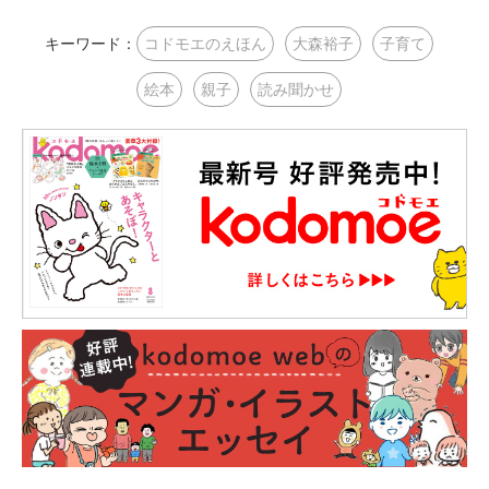
キーワード：
コドモエのえほん
大森裕子
子育て
絵本
親子
読み聞かせ