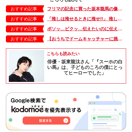
おすすめ記事
フリマの記念に買った坂本龍馬の像がなんか変。2週間後に分かった本当のこととは…【自閉症BOY★スバルくん・64】
おすすめ記事
「推しは推せるときに推せ!!」 推し活してる人が言いがちなこといろいろ【アラフォーママが沼落ちしたらこうなった・15】
おすすめ記事
ボソッ…ビクッ…伝えたいのに伝えられない、人見知り発動！【もちもち！おもちBOY・43】
おすすめ記事
【おうちでドームキャッチャーに挑戦だ】アンパンマン わくわくドームキャッチャー
こちらも読みたい
俳優・坂東龍汰さん「『スーホの白
い馬』は、子どものころの僕にとっ
てヒーローでした」