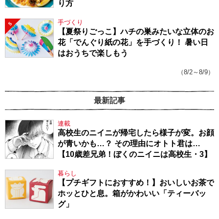
り方
手づくり
5
【夏祭りごっこ】ハチの巣みたいな立体のお
花「でんぐり紙の花」を手づくり！ 暑い日
はおうちで楽しもう
（8/2～8/9）
最新記事
連載
高校生のニイニが帰宅したら様子が変。お顔
が青いかも…？ その理由にオトト君は…
【10歳差兄弟！ぼくのニイニは高校生・3】
暮らし
【プチギフトにおすすめ！】おいしいお茶で
ホッとひと息。箱がかわいい「ティーバッ
グ」