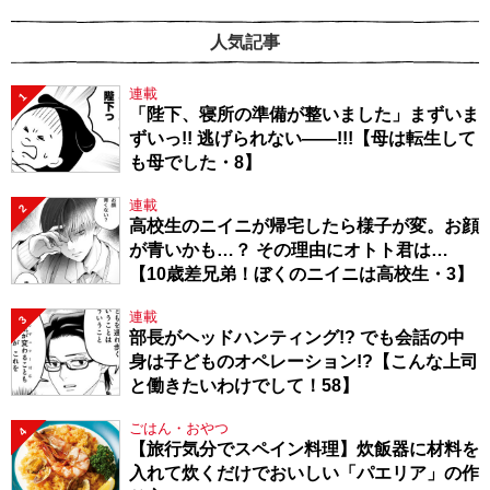
人気記事
連載
1
「陛下、寝所の準備が整いました」まずいま
ずいっ!! 逃げられない――!!!【母は転生して
も母でした・8】
連載
2
高校生のニイニが帰宅したら様子が変。お顔
が青いかも…？ その理由にオトト君は…
【10歳差兄弟！ぼくのニイニは高校生・3】
連載
3
部長がヘッドハンティング!? でも会話の中
身は子どものオペレーション!?【こんな上司
と働きたいわけでして！58】
ごはん・おやつ
4
【旅行気分でスペイン料理】炊飯器に材料を
入れて炊くだけでおいしい「パエリア」の作