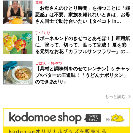
連載
「お母さんのひとり時間」を持つことに「罪
悪感」は不要。家族を頼れないときは、お母
さん同士で助け合いたい【タベコト in
Berlin・130】
手づくり
【ボーネルンドのきせつとあそぼ！】画用紙
に、塗って、切って、貼って完成！ 夏を彩
る元気なお花「カラフルサンフラワー」の作
り方
ごはん・おやつ
【具材と調味料をのせてレンチン】ケチャッ
プ×バターの王道味！「うどんナポリタン」
のできあがり♪
もっと読む