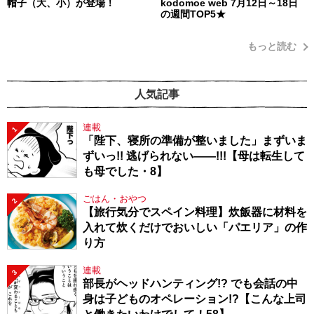
帽子（大、小）が登場！
kodomoe web 7月12日～18日
の週間TOP5★
もっと読む
人気記事
連載
1
「陛下、寝所の準備が整いました」まずいま
ずいっ!! 逃げられない――!!!【母は転生して
も母でした・8】
ごはん・おやつ
2
【旅行気分でスペイン料理】炊飯器に材料を
入れて炊くだけでおいしい「パエリア」の作
り方
連載
3
部長がヘッドハンティング!? でも会話の中
身は子どものオペレーション!?【こんな上司