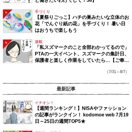
と働きたいわけでして！58】
手づくり
4
【夏祭りごっこ】ハチの巣みたいな立体のお
花「でんぐり紙の花」を手づくり！ 暑い日
はおうちで楽しもう
連載
5
「私スズマークのこと全部わかってるので」
PTAの一大イベント、スズマークの集計日、
保護者と楽しく作業をしていたら…【ご奉仕
戦隊★PTA・19】
（7/31～8/7）
最新記事
イチオシ！
【週間ランキング！】NISAやファッション
の記事がランクイン！ kodomoe web 7月19
日～25日の週間TOP5★