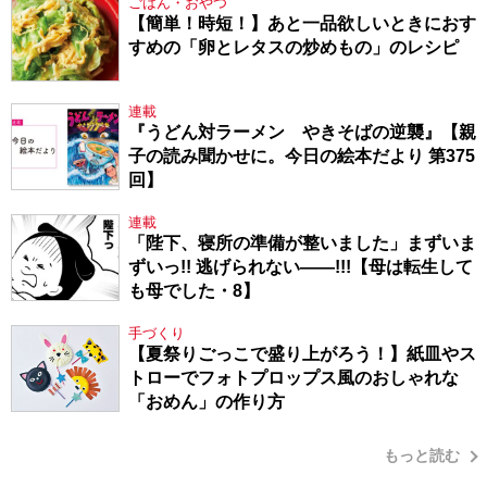
ごはん・おやつ
【簡単！時短！】あと一品欲しいときにおす
すめの「卵とレタスの炒めもの」のレシピ
連載
『うどん対ラーメン やきそばの逆襲』【親
子の読み聞かせに。今日の絵本だより 第375
回】
連載
「陛下、寝所の準備が整いました」まずいま
ずいっ!! 逃げられない――!!!【母は転生して
も母でした・8】
手づくり
【夏祭りごっこで盛り上がろう！】紙皿やス
トローでフォトプロップス風のおしゃれな
「おめん」の作り方
もっと読む