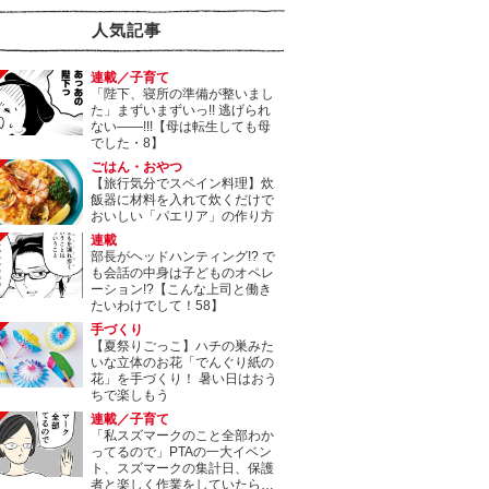
人気記事
連載／子育て
「陛下、寝所の準備が整いまし
た」まずいまずいっ!! 逃げられ
ない――!!!【母は転生しても母
でした・8】
ごはん・おやつ
【旅行気分でスペイン料理】炊
飯器に材料を入れて炊くだけで
おいしい「パエリア」の作り方
連載
部長がヘッドハンティング!? で
も会話の中身は子どものオペレ
ーション!?【こんな上司と働き
たいわけでして！58】
手づくり
【夏祭りごっこ】ハチの巣みた
いな立体のお花「でんぐり紙の
花」を手づくり！ 暑い日はおう
ちで楽しもう
連載／子育て
「私スズマークのこと全部わか
ってるので」PTAの一大イベン
ト、スズマークの集計日、保護
者と楽しく作業をしていたら…