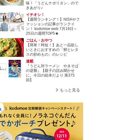
味！「うどんナポリタン」ので
きあがり♪
イチオシ！
【週間ランキング！】NISAやフ
ァッションの記事がランクイ
ン！ kodomoe web 7月19日～
25日の週間TOP5★
ごはん・おやつ
【簡単！時短！】あと一品欲し
いときにおすすめの「卵とレタ
スの炒めもの」のレシピ
連載
『うどん対ラーメン やきそば
の逆襲』【親子の読み聞かせ
に。今日の絵本だより 第375
回】
もっと見る