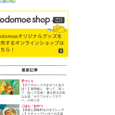
最新記事
手づくり
【ボーネルンドのきせつとあそ
ぼ！】画用紙に、塗って、切っ
て、貼って完成！ 夏を彩る元気
なお花「カラフルサンフラワ
ー」の作り方
ごはん・おやつ
【具材と調味料をのせてレンチ
ン】ケチャップ×バターの王道