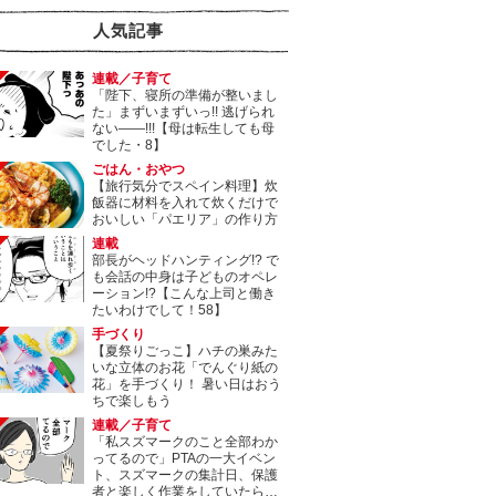
人気記事
連載／子育て
「陛下、寝所の準備が整いまし
た」まずいまずいっ!! 逃げられ
ない――!!!【母は転生しても母
でした・8】
ごはん・おやつ
【旅行気分でスペイン料理】炊
飯器に材料を入れて炊くだけで
おいしい「パエリア」の作り方
連載
部長がヘッドハンティング!? で
も会話の中身は子どものオペレ
ーション!?【こんな上司と働き
たいわけでして！58】
手づくり
【夏祭りごっこ】ハチの巣みた
いな立体のお花「でんぐり紙の
花」を手づくり！ 暑い日はおう
ちで楽しもう
連載／子育て
「私スズマークのこと全部わか
ってるので」PTAの一大イベン
ト、スズマークの集計日、保護
者と楽しく作業をしていたら…