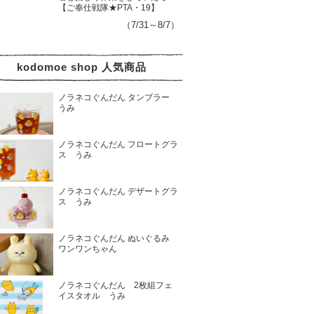
【ご奉仕戦隊★PTA・19】
（7/31～8/7）
kodomoe shop 人気商品
ノラネコぐんだん タンブラー
うみ
ノラネコぐんだん フロートグラ
ス うみ
ノラネコぐんだん デザートグラ
ス うみ
ノラネコぐんだん ぬいぐるみ
ワンワンちゃん
ノラネコぐんだん 2枚組フェ
イスタオル うみ