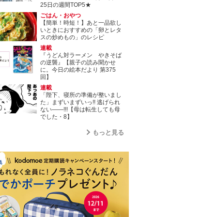
25日の週間TOP5★
ごはん・おやつ
【簡単！時短！】あと一品欲し
いときにおすすめの「卵とレタ
スの炒めもの」のレシピ
連載
『うどん対ラーメン やきそば
の逆襲』【親子の読み聞かせ
に。今日の絵本だより 第375
回】
連載
「陛下、寝所の準備が整いまし
た」まずいまずいっ!! 逃げられ
ない――!!!【母は転生しても母
でした・8】
もっと見る