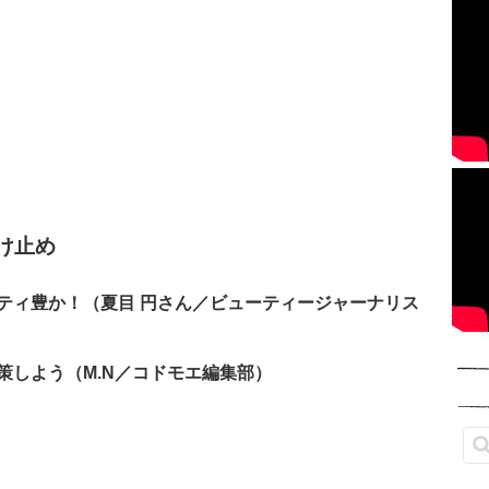
け止め
ティ豊か！（夏目 円さん／ビューティージャーナリス
策しよう（M.N／コドモエ編集部）