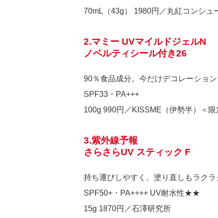
70mL（43g） 1980円／丸紅コンシ
2.マミー UVマイルドジェルN
ノベルティシール付き26
90％食品成分。今だけデコレーショ
SPF33・PA+++
100g 990円／KISSME（伊勢半）
＜限
3.紫外線予報
さらさらUV スティック F
持ち運びしやすく、塗り直しもラクラ
SPF50+・PA++++ UV耐水性★★
15g 1870円／石澤研究所