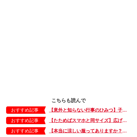
こちらも読んで
おすすめ記事
【意外と知らない行事のひみつ】子どもにはどう伝える？「お盆」って何だろう？
おすすめ記事
【たためばスマホと同サイズ】広げるとビビッドでジューシーな柄が目を引くコンパクトな「扇子」
おすすめ記事
【本当に涼しい服ってありますか？】夏素材の代表「リネン」で夏らしいおしゃれを♪「ワンピース」「パンツ」「スカート」「シャツ」の気になるアイテムはコレ！