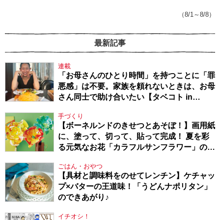
てきたから、頑張れる」
（8/1～8/8）
最新記事
連載
「お母さんのひとり時間」を持つことに「罪
悪感」は不要。家族を頼れないときは、お母
さん同士で助け合いたい【タベコト in
Berlin・130】
手づくり
【ボーネルンドのきせつとあそぼ！】画用紙
に、塗って、切って、貼って完成！ 夏を彩
る元気なお花「カラフルサンフラワー」の作
り方
ごはん・おやつ
【具材と調味料をのせてレンチン】ケチャッ
プ×バターの王道味！「うどんナポリタン」
のできあがり♪
イチオシ！