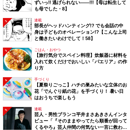
ずいっ!! 逃げられない――!!!【母は転生して
も母でした・8】
連載
2
部長がヘッドハンティング!? でも会話の中
身は子どものオペレーション!?【こんな上司
と働きたいわけでして！58】
ごはん・おやつ
3
【旅行気分でスペイン料理】炊飯器に材料を
入れて炊くだけでおいしい「パエリア」の作
り方
手づくり
4
【夏祭りごっこ】ハチの巣みたいな立体のお
花「でんぐり紙の花」を手づくり！ 暑い日
はおうちで楽しもう
連載
5
芸人・男性ブランコ平井まさあきさんインタ
ビュー「『そのままやってたら順番が回って
くるやろ』芸人仲間の何気ない一言に救われ