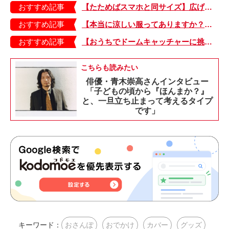
おすすめ記事
【たためばスマホと同サイズ】広げるとビビッドでジューシーな柄が目を引くコンパクトな「扇子」
おすすめ記事
【本当に涼しい服ってありますか？】夏素材の代表「リネン」で夏らしいおしゃれを♪「ワンピース」「パンツ」「スカート」「シャツ」の気になるアイテムはコレ！
おすすめ記事
【おうちでドームキャッチャーに挑戦だ】アンパンマン わくわくドームキャッチャー
こちらも読みたい
俳優・青木崇高さんインタビュー
「子どもの頃から『ほんまか？』
と、一旦立ち止まって考えるタイプ
です」
キーワード：
おさんぽ
おでかけ
カバー
グッズ