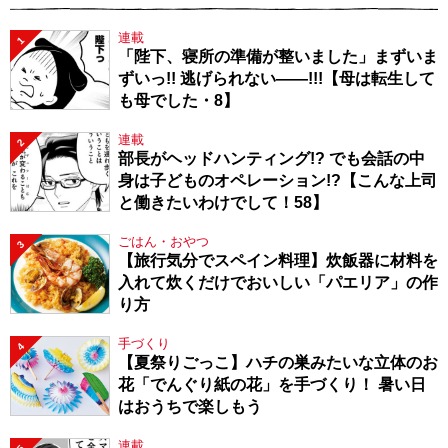
連載
1
「陛下、寝所の準備が整いました」まずいま
ずいっ!! 逃げられない――!!!【母は転生して
も母でした・8】
連載
2
部長がヘッドハンティング!? でも会話の中
身は子どものオペレーション!?【こんな上司
と働きたいわけでして！58】
ごはん・おやつ
3
【旅行気分でスペイン料理】炊飯器に材料を
入れて炊くだけでおいしい「パエリア」の作
り方
手づくり
4
【夏祭りごっこ】ハチの巣みたいな立体のお
花「でんぐり紙の花」を手づくり！ 暑い日
はおうちで楽しもう
連載
5