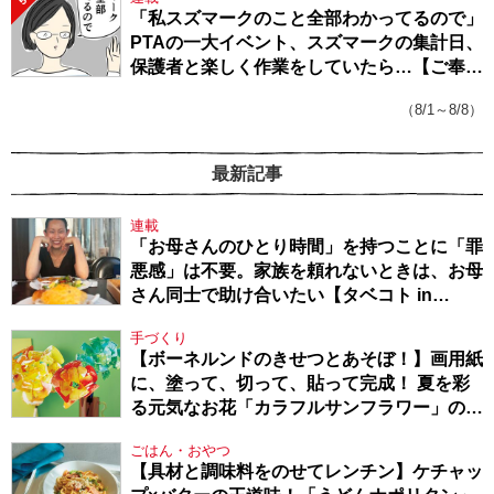
「私スズマークのこと全部わかってるので」
PTAの一大イベント、スズマークの集計日、
保護者と楽しく作業をしていたら…【ご奉仕
戦隊★PTA・19】
（8/1～8/8）
最新記事
連載
「お母さんのひとり時間」を持つことに「罪
悪感」は不要。家族を頼れないときは、お母
さん同士で助け合いたい【タベコト in
Berlin・130】
手づくり
【ボーネルンドのきせつとあそぼ！】画用紙
に、塗って、切って、貼って完成！ 夏を彩
る元気なお花「カラフルサンフラワー」の作
り方
ごはん・おやつ
【具材と調味料をのせてレンチン】ケチャッ