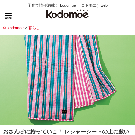
子育て情報満載！ kodomoe （コドモエ）web
kodomoe
暮らし
おさんぽに持っていこ！ レジャーシートの上に敷い