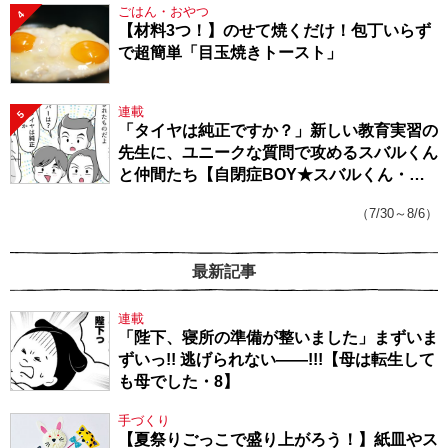
ごはん・おやつ
4
【材料3つ！】のせて焼くだけ！包丁いらず
で超簡単「目玉焼きトースト」
連載
5
「タイヤは純正ですか？」新しい教育実習の
先生に、ユニークな質問で攻めるスバルくん
と仲間たち【自閉症BOY★スバルくん・
143】
（7/30～8/6）
最新記事
連載
「陛下、寝所の準備が整いました」まずいま
ずいっ!! 逃げられない――!!!【母は転生して
も母でした・8】
手づくり
【夏祭りごっこで盛り上がろう！】紙皿やス