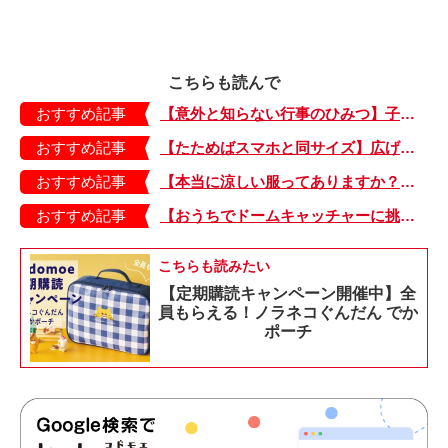
こちらも読んで
おすすめ記事
【意外と知らない行事のひみつ】子どもにはどう伝える？「お盆」って何だろう？
おすすめ記事
【たためばスマホと同サイズ】広げるとビビッドでジューシーな柄が目を引くコンパクトな「扇子」
おすすめ記事
【本当に涼しい服ってありますか？】夏素材の代表「リネン」で夏らしいおしゃれを♪「ワンピース」「パンツ」「スカート」「シャツ」の気になるアイテムはコレ！
おすすめ記事
【おうちでドームキャッチャーに挑戦だ】アンパンマン わくわくドームキャッチャー
こちらも読みたい
【定期購読キャンペーン開催中】全
員もらえる！ノラネコぐんだん でか
ポーチ