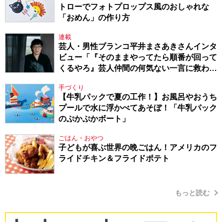
トローでフォトプロップス風のおしゃれな
「おめん」の作り方
連載
芸人・男性ブランコ平井まさあきさんインタ
ビュー「『そのままやってたら順番が回って
くるやろ』芸人仲間の何気ない一言に救われ
てきたから、頑張れる」
手づくり
【牛乳パックで夏の工作！】お風呂やおうち
プールで水に浮かべてあそぼ！「牛乳パック
のぷかぷかボート」
ごはん・おやつ
子どもが喜ぶ世界の晩ごはん！アメリカのフ
ライドチキン＆フライドポテト
もっと読む