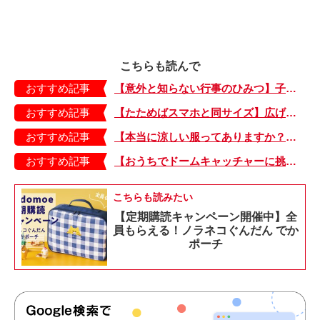
こちらも読んで
おすすめ記事
【意外と知らない行事のひみつ】子どもにはどう伝える？「お盆」って何だろう？
おすすめ記事
【たためばスマホと同サイズ】広げるとビビッドでジューシーな柄が目を引くコンパクトな「扇子」
おすすめ記事
【本当に涼しい服ってありますか？】夏素材の代表「リネン」で夏らしいおしゃれを♪「ワンピース」「パンツ」「スカート」「シャツ」の気になるアイテムはコレ！
おすすめ記事
【おうちでドームキャッチャーに挑戦だ】アンパンマン わくわくドームキャッチャー
こちらも読みたい
【定期購読キャンペーン開催中】全
員もらえる！ノラネコぐんだん でか
ポーチ