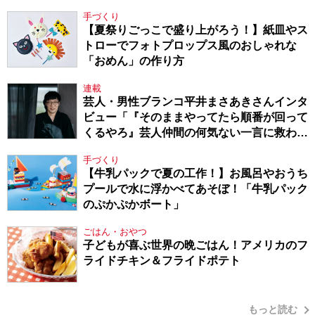
手づくり
【夏祭りごっこで盛り上がろう！】紙皿やス
トローでフォトプロップス風のおしゃれな
「おめん」の作り方
連載
芸人・男性ブランコ平井まさあきさんインタ
ビュー「『そのままやってたら順番が回って
くるやろ』芸人仲間の何気ない一言に救われ
てきたから、頑張れる」
手づくり
【牛乳パックで夏の工作！】お風呂やおうち
プールで水に浮かべてあそぼ！「牛乳パック
のぷかぷかボート」
ごはん・おやつ
子どもが喜ぶ世界の晩ごはん！アメリカのフ
ライドチキン＆フライドポテト
もっと読む