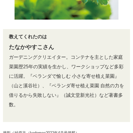
教えてくれたのは
たなかやすこさん
ガーデニングクリエイター。コンテナを主とした家庭
菜園歴25年の実績を生かし、ワークショップなど多彩
に活躍。『
ベランダで愉しむ 小さな寄せ植え菜園』
（山と溪谷社）、
『ベランダ寄せ植え菜園 自然の力を
借りるから失敗しない』（誠文堂新光社）など著書多
数。
撮影／砂原文（kodomoe2022年4月号掲載）