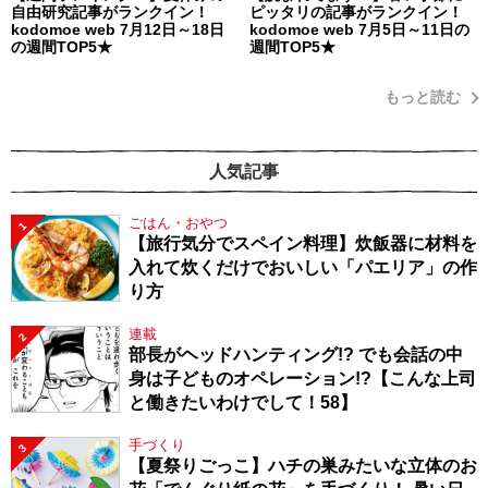
自由研究記事がランクイン！
ピッタリの記事がランクイン！
kodomoe web 7月12日～18日
kodomoe web 7月5日～11日の
の週間TOP5★
週間TOP5★
もっと読む
人気記事
ごはん・おやつ
1
【旅行気分でスペイン料理】炊飯器に材料を
入れて炊くだけでおいしい「パエリア」の作
り方
連載
2
部長がヘッドハンティング!? でも会話の中
身は子どものオペレーション!?【こんな上司
と働きたいわけでして！58】
手づくり
3
【夏祭りごっこ】ハチの巣みたいな立体のお