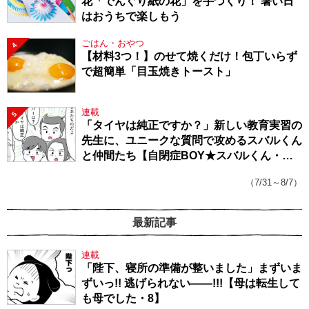
花「でんぐり紙の花」を手づくり！ 暑い日
はおうちで楽しもう
ごはん・おやつ
4
【材料3つ！】のせて焼くだけ！包丁いらず
で超簡単「目玉焼きトースト」
連載
5
「タイヤは純正ですか？」新しい教育実習の
先生に、ユニークな質問で攻めるスバルくん
と仲間たち【自閉症BOY★スバルくん・
143】
（7/31～8/7）
最新記事
連載
「陛下、寝所の準備が整いました」まずいま
ずいっ!! 逃げられない――!!!【母は転生して
も母でした・8】