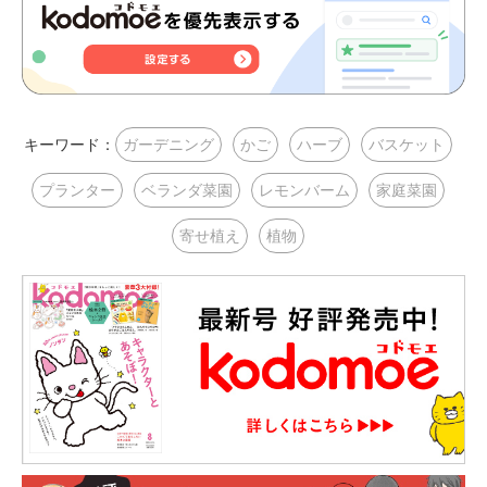
キーワード：
ガーデニング
かご
ハーブ
バスケット
プランター
ベランダ菜園
レモンバーム
家庭菜園
寄せ植え
植物