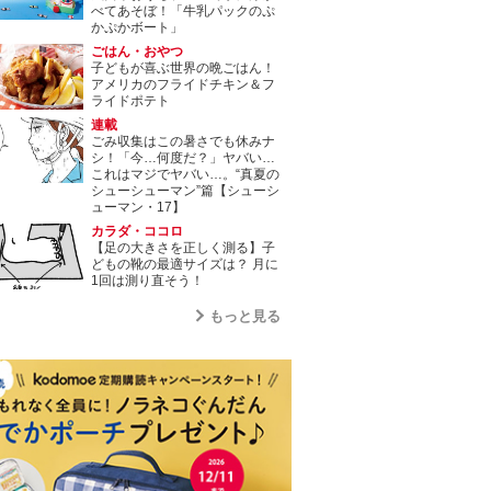
べてあそぼ！「牛乳パックのぷ
かぷかボート」
ごはん・おやつ
子どもが喜ぶ世界の晩ごはん！
アメリカのフライドチキン＆フ
ライドポテト
連載
ごみ収集はこの暑さでも休みナ
シ！「今…何度だ？」ヤバい…
これはマジでヤバい…。“真夏の
シューシューマン”篇【シューシ
ューマン・17】
カラダ・ココロ
【足の大きさを正しく測る】子
どもの靴の最適サイズは？ 月に
1回は測り直そう！
もっと見る