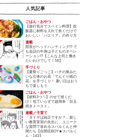
人気記事
ごはん・おやつ
【旅行気分でスペイン料理】炊
飯器に材料を入れて炊くだけで
おいしい「パエリア」の作り方
連載
部長がヘッドハンティング!? で
も会話の中身は子どものオペレ
ーション!?【こんな上司と働き
たいわけでして！58】
手づくり
【夏祭りごっこ】ハチの巣みた
いな立体のお花「でんぐり紙の
花」を手づくり！ 暑い日はおう
ちで楽しもう
ごはん・おやつ
【材料3つ！】のせて焼くだ
け！包丁いらずで超簡単「目玉
焼きトースト」
連載／子育て
「タイヤは純正ですか？」新し
い教育実習の先生に、ユニーク
な質問で攻めるスバルくんと仲
間たち【自閉症BOY★スバルく
ん・143】