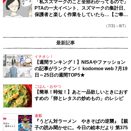
「私スズマークのこと全部わかってるので」
PTAの一大イベント、スズマークの集計日、
保護者と楽しく作業をしていたら…【ご奉仕
戦隊★PTA・19】
（7/31～8/7）
最新記事
イチオシ！
【週間ランキング！】NISAやファッション
の記事がランクイン！ kodomoe web 7月19
日～25日の週間TOP5★
ごはん・おやつ
【簡単！時短！】あと一品欲しいときにおす
すめの「卵とレタスの炒めもの」のレシピ
連載
『うどん対ラーメン やきそばの逆襲』【親
子の読み聞かせに。今日の絵本だより 第375