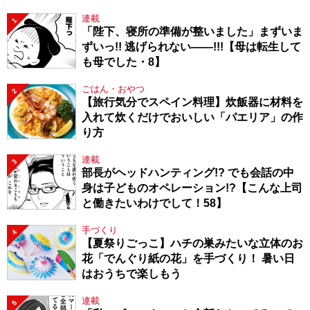
連載
1
「陛下、寝所の準備が整いました」まずいま
ずいっ!! 逃げられない――!!!【母は転生して
も母でした・8】
ごはん・おやつ
2
【旅行気分でスペイン料理】炊飯器に材料を
入れて炊くだけでおいしい「パエリア」の作
り方
連載
3
部長がヘッドハンティング!? でも会話の中
身は子どものオペレーション!?【こんな上司
と働きたいわけでして！58】
手づくり
4
【夏祭りごっこ】ハチの巣みたいな立体のお
花「でんぐり紙の花」を手づくり！ 暑い日
はおうちで楽しもう
連載
5