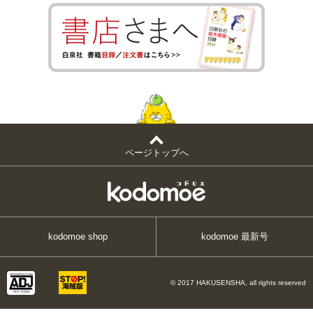
ページトップへ
kodomoe shop
kodomoe 最新号
© 2017 HAKUSENSHA, all rights reserved