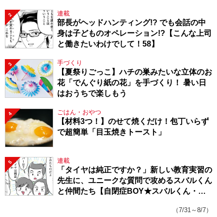
連載
2
部長がヘッドハンティング!? でも会話の中
身は子どものオペレーション!?【こんな上司
と働きたいわけでして！58】
手づくり
3
【夏祭りごっこ】ハチの巣みたいな立体のお
花「でんぐり紙の花」を手づくり！ 暑い日
はおうちで楽しもう
ごはん・おやつ
4
【材料3つ！】のせて焼くだけ！包丁いらず
で超簡単「目玉焼きトースト」
連載
5
「タイヤは純正ですか？」新しい教育実習の
先生に、ユニークな質問で攻めるスバルくん
と仲間たち【自閉症BOY★スバルくん・
143】
（7/31～8/7）