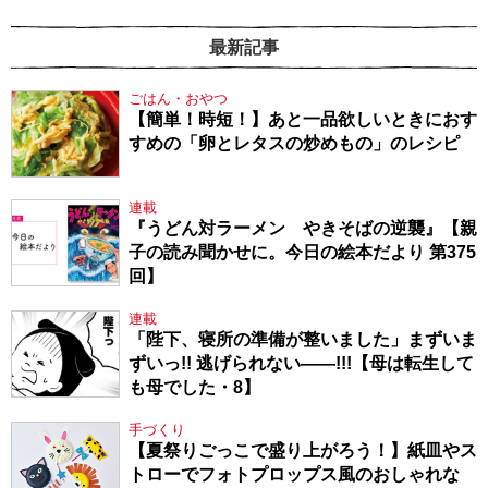
最新記事
ごはん・おやつ
【簡単！時短！】あと一品欲しいときにおす
すめの「卵とレタスの炒めもの」のレシピ
連載
『うどん対ラーメン やきそばの逆襲』【親
子の読み聞かせに。今日の絵本だより 第375
回】
連載
「陛下、寝所の準備が整いました」まずいま
ずいっ!! 逃げられない――!!!【母は転生して
も母でした・8】
手づくり
【夏祭りごっこで盛り上がろう！】紙皿やス
トローでフォトプロップス風のおしゃれな