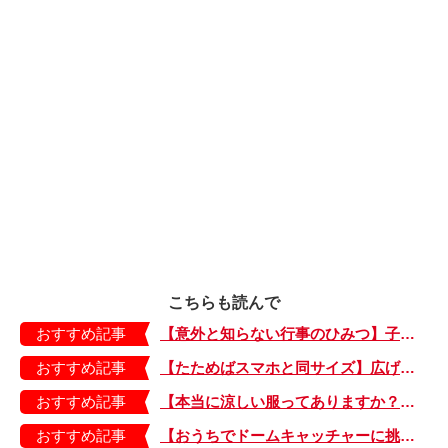
こちらも読んで
おすすめ記事
【意外と知らない行事のひみつ】子どもにはどう伝える？「お盆」って何だろう？
おすすめ記事
【たためばスマホと同サイズ】広げるとビビッドでジューシーな柄が目を引くコンパクトな「扇子」
おすすめ記事
【本当に涼しい服ってありますか？】夏素材の代表「リネン」で夏らしいおしゃれを♪「ワンピース」「パンツ」「スカート」「シャツ」の気になるアイテムはコレ！
おすすめ記事
【おうちでドームキャッチャーに挑戦だ】アンパンマン わくわくドームキャッチャー