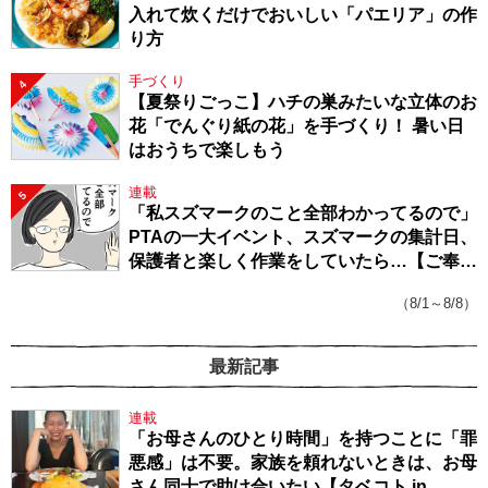
入れて炊くだけでおいしい「パエリア」の作
り方
手づくり
4
【夏祭りごっこ】ハチの巣みたいな立体のお
花「でんぐり紙の花」を手づくり！ 暑い日
はおうちで楽しもう
連載
5
「私スズマークのこと全部わかってるので」
PTAの一大イベント、スズマークの集計日、
保護者と楽しく作業をしていたら…【ご奉仕
戦隊★PTA・19】
（8/1～8/8）
最新記事
連載
「お母さんのひとり時間」を持つことに「罪
悪感」は不要。家族を頼れないときは、お母
さん同士で助け合いたい【タベコト in