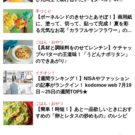
Berlin・130】
手づくり
【ボーネルンドのきせつとあそぼ！】画用紙
に、塗って、切って、貼って完成！ 夏を彩
る元気なお花「カラフルサンフラワー」の作
り方
ごはん・おやつ
【具材と調味料をのせてレンチン】ケチャッ
プ×バターの王道味！「うどんナポリタン」
のできあがり♪
イチオシ！
【週間ランキング！】NISAやファッション
の記事がランクイン！ kodomoe web 7月19
日～25日の週間TOP5★
ごはん・おやつ
【簡単！時短！】あと一品欲しいときにおす
すめの「卵とレタスの炒めもの」のレシピ