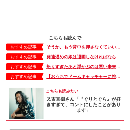
こちらも読んで
おすすめ記事
そうか、もう背中を押さなくていいのか…子どもの成長はうれしいけどさびしい【耳がきこえないママときこえるムスメのおはなし。51】
おすすめ記事
発達遅めの娘は退園しなければならないかもしれない……登園しぶりの原因は？【はれときどきにわとり・30】
おすすめ記事
怒りすぎたあと浮かぶのは悪い未来ばかり。落ち込む母に息子がかけた言葉【むすこと私のやんごとなき日常・25】
おすすめ記事
【おうちでドームキャッチャーに挑戦だ】アンパンマン わくわくドームキャッチャー
こちらも読みたい
又吉直樹さん「『ぐりとぐら』が好
きすぎて、コントにしたことがあり
ます」