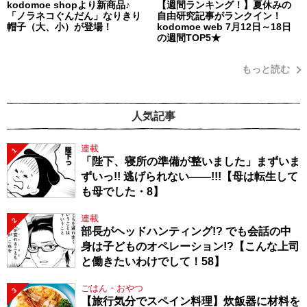
kodomoe shopより新商品♪
【週間ランキング！】夏休みの
「ノラネコぐんだん」なりきり
自由研究記事がランクイン！
帽子（大、小）が登場！
kodomoe web 7月12日～18日
の週間TOP5★
もっと読む
人気記事
連載
1
「陛下、寝所の準備が整いました」まずいま
ずいっ!! 逃げられない――!!!【母は転生して
も母でした・8】
連載
2
部長がヘッドハンティング!? でも会話の中
身は子どものオペレーション!?【こんな上司
と働きたいわけでして！58】
ごはん・おやつ
3
【旅行気分でスペイン料理】炊飯器に材料を