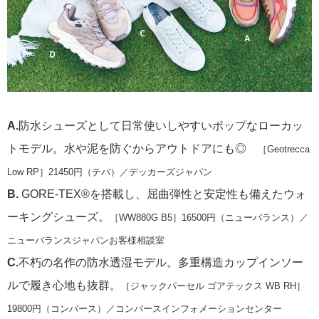
A.
防水シューズとして日常使いしやすいポップなローカッ
トモデル。水や泥を防ぐからアウトドアにも◎
［Geotrecca
Low RP］21450円（テバ）／デッカーズジャパン
B.
GORE-TEX®を搭載し、屈曲弾性と安定性も備えたウォ
ーキングシューズ。
［WW880G B5］16500円（ニューバランス）／
ニューバランスジャパンお客様相談室
C.
不朽の名作の防水透湿モデル。多重構造カップインソー
ルで履き心地も抜群。
［ジャックパーセル ゴアテックス WB RH］
19800円（コンバース）／コンバースインフォメーションセンター