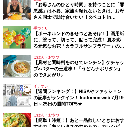
「お母さんのひとり時間」を持つことに「罪
悪感」は不要。家族を頼れないときは、お母
さん同士で助け合いたい【タベコト in
Berlin・130】
手づくり
【ボーネルンドのきせつとあそぼ！】画用紙
に、塗って、切って、貼って完成！ 夏を彩
る元気なお花「カラフルサンフラワー」の作
り方
ごはん・おやつ
【具材と調味料をのせてレンチン】ケチャッ
プ×バターの王道味！「うどんナポリタン」
のできあがり♪
イチオシ！
【週間ランキング！】NISAやファッション
の記事がランクイン！ kodomoe web 7月19
日～25日の週間TOP5★
ごはん・おやつ
【簡単！時短！】あと一品欲しいときにおす
すめの「卵とレタスの炒めもの」のレシピ