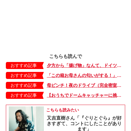
こちらも読んで
おすすめ記事
夕方から「揚げ物」なんて、ドイツでは誰もしません。１日の疲れがどーっと出る時間帯、お母さんも料理どころではない！【日登美のタベコト in Berlin・49】
おすすめ記事
「この箱お母さんの匂いがする！」その匂いの正体は…。悪気ゼロの娘に言われてショックを受けたこと【大きくなってく娘と私・76】
おすすめ記事
母ピンチ！夜のドライブ（完全密室）で、始まった娘の癇癪。救ってくれたのは夜空のお月様。【オヤコポンチ・44】
おすすめ記事
【おうちでドームキャッチャーに挑戦だ】アンパンマン わくわくドームキャッチャー
こちらも読みたい
又吉直樹さん「『ぐりとぐら』が好
きすぎて、コントにしたことがあり
ます」