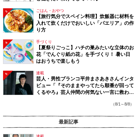
ごはん・おやつ
3
【旅行気分でスペイン料理】炊飯器に材料を
入れて炊くだけでおいしい「パエリア」の作
り方
手づくり
4
【夏祭りごっこ】ハチの巣みたいな立体のお
花「でんぐり紙の花」を手づくり！ 暑い日
はおうちで楽しもう
連載
5
芸人・男性ブランコ平井まさあきさんインタ
ビュー「『そのままやってたら順番が回って
くるやろ』芸人仲間の何気ない一言に救われ
てきたから、頑張れる」
（8/1～8/8）
最新記事
連載