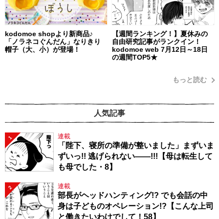
kodomoe shopより新商品♪
【週間ランキング！】夏休みの
「ノラネコぐんだん」なりきり
自由研究記事がランクイン！
帽子（大、小）が登場！
kodomoe web 7月12日～18日
の週間TOP5★
もっと読む
人気記事
連載
1
「陛下、寝所の準備が整いました」まずいま
ずいっ!! 逃げられない――!!!【母は転生して
も母でした・8】
連載
2
部長がヘッドハンティング!? でも会話の中
身は子どものオペレーション!?【こんな上司
と働きたいわけでして！58】