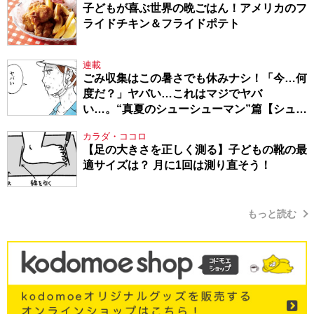
子どもが喜ぶ世界の晩ごはん！アメリカのフ
ライドチキン＆フライドポテト
連載
ごみ収集はこの暑さでも休みナシ！「今…何
度だ？」ヤバい…これはマジでヤバ
い…。“真夏のシューシューマン”篇【シュー
シューマン・17】
カラダ・ココロ
【足の大きさを正しく測る】子どもの靴の最
適サイズは？ 月に1回は測り直そう！
もっと読む