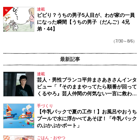
連載
5
ビビり？うちの男子5人目が、わが家の一員
になった瞬間【うちの男子（だんご）4兄
弟・44】
（7/30～8/6）
最新記事
連載
芸人・男性ブランコ平井まさあきさんインタ
ビュー「『そのままやってたら順番が回って
くるやろ』芸人仲間の何気ない一言に救われ
てきたから、頑張れる」
手づくり
【牛乳パックで夏の工作！】お風呂やおうち
プールで水に浮かべてあそぼ！「牛乳パック
のぷかぷかボート」
ごはん・おやつ