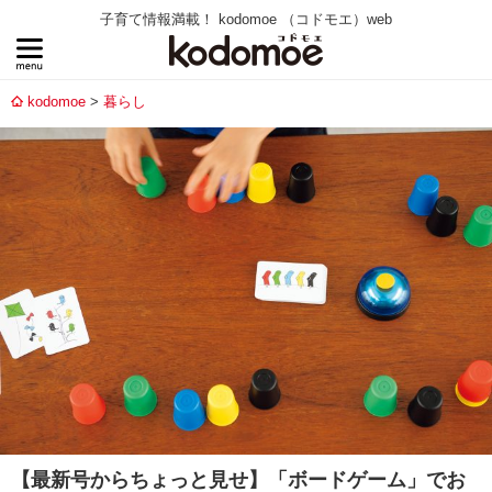
子育て情報満載！ kodomoe （コドモエ）web
kodomoe
暮らし
【最新号からちょっと見せ】「ボードゲーム」でお