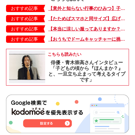
おすすめ記事
【意外と知らない行事のひみつ】子どもにはどう伝える？「お盆」って何だろう？
おすすめ記事
【たためばスマホと同サイズ】広げるとビビッドでジューシーな柄が目を引くコンパクトな「扇子」
おすすめ記事
【本当に涼しい服ってありますか？】夏素材の代表「リネン」で夏らしいおしゃれを♪「ワンピース」「パンツ」「スカート」「シャツ」の気になるアイテムはコレ！
おすすめ記事
【おうちでドームキャッチャーに挑戦だ】アンパンマン わくわくドームキャッチャー
こちらも読みたい
俳優・青木崇高さんインタビュー
「子どもの頃から『ほんまか？』
と、一旦立ち止まって考えるタイプ
です」