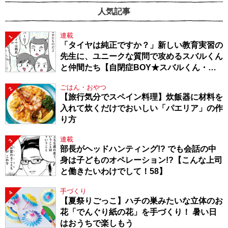
人気記事
連載
1
「タイヤは純正ですか？」新しい教育実習の
先生に、ユニークな質問で攻めるスバルくん
と仲間たち【自閉症BOY★スバルくん・
143】
ごはん・おやつ
2
【旅行気分でスペイン料理】炊飯器に材料を
入れて炊くだけでおいしい「パエリア」の作
り方
連載
3
部長がヘッドハンティング!? でも会話の中
身は子どものオペレーション!?【こんな上司
と働きたいわけでして！58】
手づくり
4
【夏祭りごっこ】ハチの巣みたいな立体のお
花「でんぐり紙の花」を手づくり！ 暑い日
はおうちで楽しもう