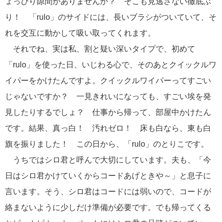
ょっぴり隙間がありませんか？ そこも見逃さない徹底ぶ
り！ 「rulo」のサイドには、長いブラシがついていて、そ
れを交互に動かして吸い取ってくれます。
それでね、実は私、割と疑い深いタイプで、初めて
「rulo」を使った日、いじわる心で、そのあとクイックルワ
イパーをかけたんですよ。クイックルワイパーってすごい
じゃないですか？ 一見きれいになっても、すごい埃を発
見したりするでしょ？ 仕事から帰って、部屋中かけたん
です。結果、真っ白！ 汚れゼロ！ 床も白なら、東も白
旗を振りました！ この日から、「rulo」のとりこです。
うちではシロ君と呼んで大切にしています。夫も、「今
日はシロ君かけていくからコードあげときや～」と息子に
言います。そう、シロ君はコードには弱いので、コードが
絡まないように少しだけ準備が必要です。でも帰ってくる