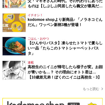
父・マキオさんの時代。その代わりにあった
ものは【しぶしぶ同居したら義父が最高だっ
た件・104】
イチオシ！
kodomoe shopより新商品♪ 「ノラネコぐん
だん」ワッペン新柄3種が登場！
ごはん・おやつ
【ひんやりパスタ】凍らせたトマトで夏らし
い一品「たらこのトマトシャーベットパス
タ」
連載
高校生のニイニが帰宅したら様子が変。お顔
が青いかも…？ その理由にオトト君は…
【10歳差兄弟！ぼくのニイニは高校生・3】
もっと読む