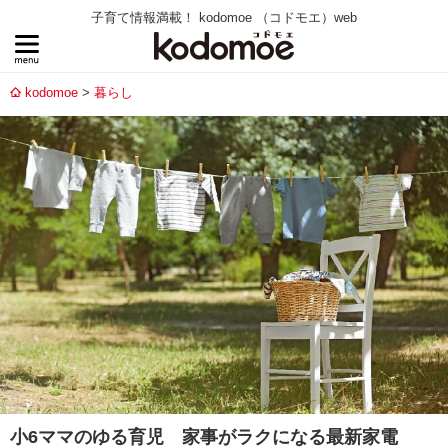
子育て情報満載！ kodomoe （コドモエ）web
kodomoe
暮らし
小6ママのゆる育児 家事がラクになる最新家電