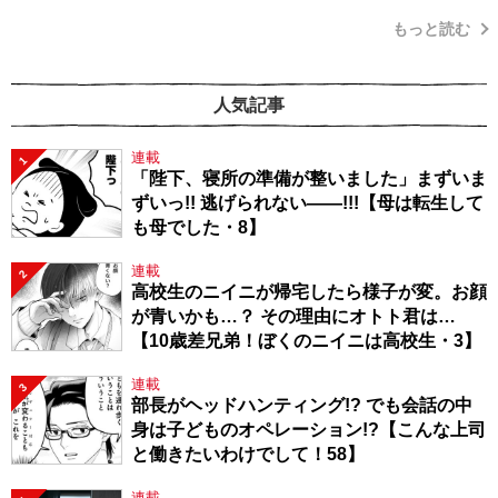
もっと読む
人気記事
連載
1
「陛下、寝所の準備が整いました」まずいま
ずいっ!! 逃げられない――!!!【母は転生して
も母でした・8】
連載
2
高校生のニイニが帰宅したら様子が変。お顔
が青いかも…？ その理由にオトト君は…
【10歳差兄弟！ぼくのニイニは高校生・3】
連載
3
部長がヘッドハンティング!? でも会話の中
身は子どものオペレーション!?【こんな上司
と働きたいわけでして！58】
連載