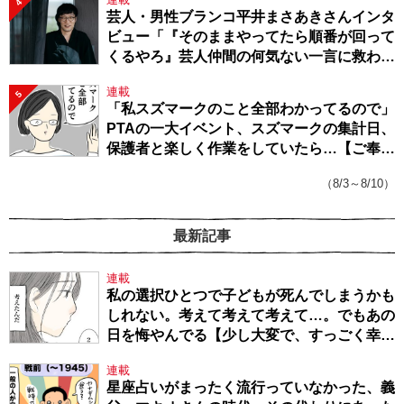
4
芸人・男性ブランコ平井まさあきさんインタ
ビュー「『そのままやってたら順番が回って
くるやろ』芸人仲間の何気ない一言に救われ
てきたから、頑張れる」
連載
5
「私スズマークのこと全部わかってるので」
PTAの一大イベント、スズマークの集計日、
保護者と楽しく作業をしていたら…【ご奉仕
戦隊★PTA・19】
（8/3～8/10）
最新記事
連載
私の選択ひとつで子どもが死んでしまうかも
しれない。考えて考えて考えて…。でもあの
日を悔やんでる【少し大変で、すっごく幸せ
～ドラベ症候群の娘と心臓に毛の生えた母
連載
～・54】
星座占いがまったく流行っていなかった、義