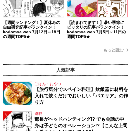
【週間ランキング！】夏休みの
【読まれてます！】暑い季節に
自由研究記事がランクイン！
ピッタリの記事がランクイン！
kodomoe web 7月12日～18日
kodomoe web 7月5日～11日の
の週間TOP5★
週間TOP5★
もっと読む
人気記事
ごはん・おやつ
1
【旅行気分でスペイン料理】炊飯器に材料を
入れて炊くだけでおいしい「パエリア」の作
り方
連載
2
部長がヘッドハンティング!? でも会話の中
身は子どものオペレーション!?【こんな上司