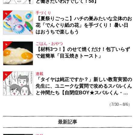
と働きたいわけでして！58】
手づくり
3
【夏祭りごっこ】ハチの巣みたいな立体のお
花「でんぐり紙の花」を手づくり！ 暑い日
はおうちで楽しもう
ごはん・おやつ
4
【材料3つ！】のせて焼くだけ！包丁いらず
で超簡単「目玉焼きトースト」
連載
5
「タイヤは純正ですか？」新しい教育実習の
先生に、ユニークな質問で攻めるスバルくん
と仲間たち【自閉症BOY★スバルくん・
143】
（7/30～8/6）
最新記事