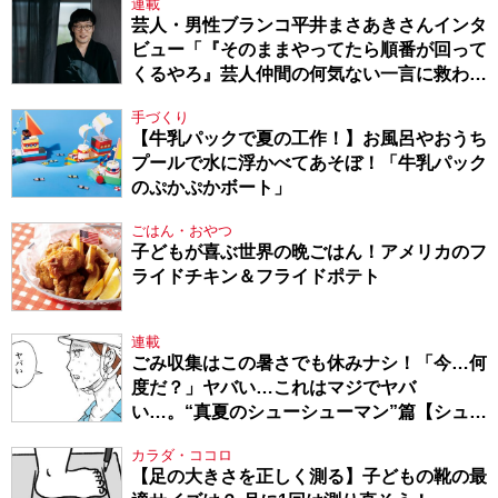
連載
芸人・男性ブランコ平井まさあきさんインタ
ビュー「『そのままやってたら順番が回って
くるやろ』芸人仲間の何気ない一言に救われ
てきたから、頑張れる」
手づくり
【牛乳パックで夏の工作！】お風呂やおうち
プールで水に浮かべてあそぼ！「牛乳パック
のぷかぷかボート」
ごはん・おやつ
子どもが喜ぶ世界の晩ごはん！アメリカのフ
ライドチキン＆フライドポテト
連載
ごみ収集はこの暑さでも休みナシ！「今…何
度だ？」ヤバい…これはマジでヤバ
い…。“真夏のシューシューマン”篇【シュー
シューマン・17】
カラダ・ココロ
【足の大きさを正しく測る】子どもの靴の最