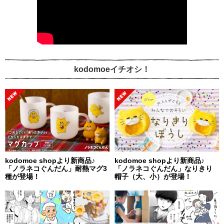
kodomoeイチオシ！
kodomoe shopより新商品♪
kodomoe shopより新商品♪
「ノラネコぐんだん」耐熱マグ3
「ノラネコぐんだん」なりきり
種が登場！
帽子（大、小）が登場！