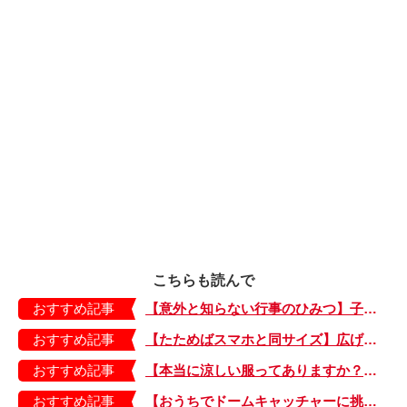
こちらも読んで
おすすめ記事
【意外と知らない行事のひみつ】子どもにはどう伝える？「お盆」って何だろう？
おすすめ記事
【たためばスマホと同サイズ】広げるとビビッドでジューシーな柄が目を引くコンパクトな「扇子」
おすすめ記事
【本当に涼しい服ってありますか？】夏素材の代表「リネン」で夏らしいおしゃれを♪「ワンピース」「パンツ」「スカート」「シャツ」の気になるアイテムはコレ！
おすすめ記事
【おうちでドームキャッチャーに挑戦だ】アンパンマン わくわくドームキャッチャー