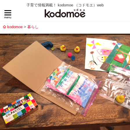
子育て情報満載！ kodomoe （コドモエ）web
kodomoe
暮らし