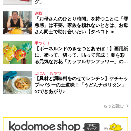
グ」
連載
「お母さんのひとり時間」を持つことに「罪
悪感」は不要。家族を頼れないときは、お母
さん同士で助け合いたい【タベコト in
Berlin・130】
手づくり
【ボーネルンドのきせつとあそぼ！】画用紙
に、塗って、切って、貼って完成！ 夏を彩
る元気なお花「カラフルサンフラワー」の作
り方
ごはん・おやつ
【具材と調味料をのせてレンチン】ケチャッ
プ×バターの王道味！「うどんナポリタン」
のできあがり♪
もっと読む