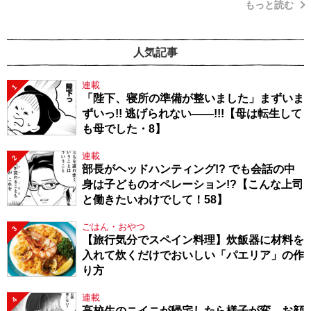
もっと読む
人気記事
連載
1
「陛下、寝所の準備が整いました」まずいま
ずいっ!! 逃げられない――!!!【母は転生して
も母でした・8】
連載
2
部長がヘッドハンティング!? でも会話の中
身は子どものオペレーション!?【こんな上司
と働きたいわけでして！58】
ごはん・おやつ
3
【旅行気分でスペイン料理】炊飯器に材料を
入れて炊くだけでおいしい「パエリア」の作
り方
連載
4
高校生のニイニが帰宅したら様子が変。お顔