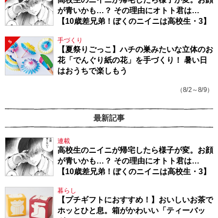
が青いかも…？ その理由にオトト君は…
【10歳差兄弟！ぼくのニイニは高校生・3】
手づくり
5
【夏祭りごっこ】ハチの巣みたいな立体のお
花「でんぐり紙の花」を手づくり！ 暑い日
はおうちで楽しもう
（8/2～8/9）
最新記事
連載
高校生のニイニが帰宅したら様子が変。お顔
が青いかも…？ その理由にオトト君は…
【10歳差兄弟！ぼくのニイニは高校生・3】
暮らし
【プチギフトにおすすめ！】おいしいお茶で
ホッとひと息。箱がかわいい「ティーバッ