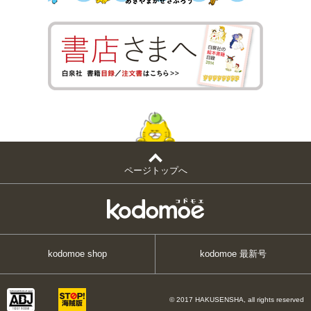
ページトップへ
kodomoe shop
kodomoe 最新号
© 2017 HAKUSENSHA, all rights reserved