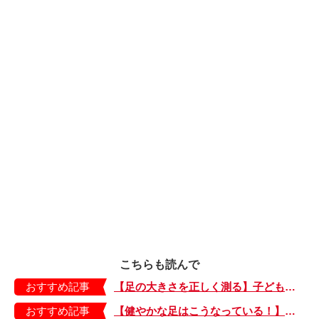
こちらも読んで
おすすめ記事
【足の大きさを正しく測る】子どもの靴の最適サイズは？ 月に1回は測り直そう！
おすすめ記事
【健やかな足はこうなっている！】「疲れた！ 抱っこ！」は靴のせい？ 子どもの足を育てる「足育」を今日からさっそく始めましょう！