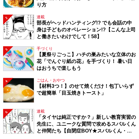
り方
連載
2
部長がヘッドハンティング!? でも会話の中
身は子どものオペレーション!?【こんな上司
と働きたいわけでして！58】
手づくり
3
【夏祭りごっこ】ハチの巣みたいな立体のお
花「でんぐり紙の花」を手づくり！ 暑い日
はおうちで楽しもう
ごはん・おやつ
4
【材料3つ！】のせて焼くだけ！包丁いらず
で超簡単「目玉焼きトースト」
連載
5
「タイヤは純正ですか？」新しい教育実習の
先生に、ユニークな質問で攻めるスバルくん
と仲間たち【自閉症BOY★スバルくん・
143】