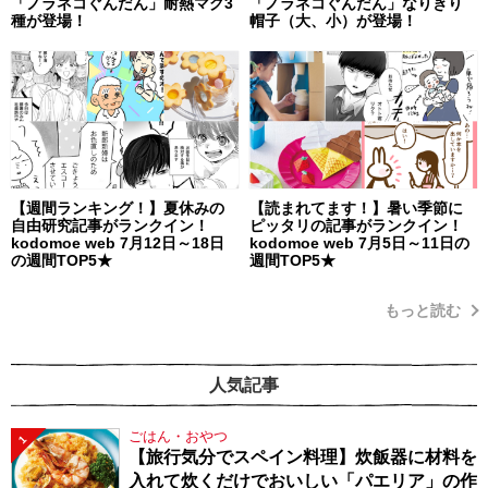
「ノラネコぐんだん」耐熱マグ3
「ノラネコぐんだん」なりきり
種が登場！
帽子（大、小）が登場！
【週間ランキング！】夏休みの
【読まれてます！】暑い季節に
自由研究記事がランクイン！
ピッタリの記事がランクイン！
kodomoe web 7月12日～18日
kodomoe web 7月5日～11日の
の週間TOP5★
週間TOP5★
もっと読む
人気記事
ごはん・おやつ
1
【旅行気分でスペイン料理】炊飯器に材料を
入れて炊くだけでおいしい「パエリア」の作