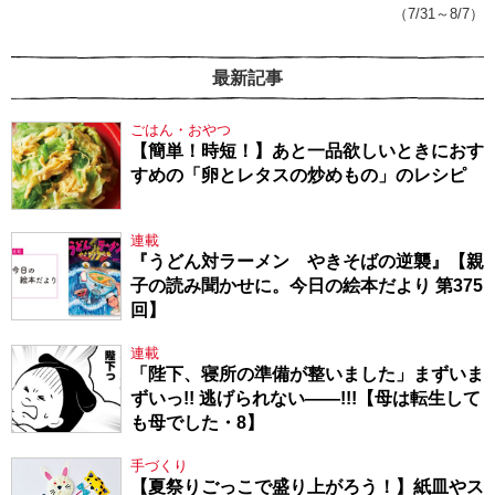
（7/31～8/7）
最新記事
ごはん・おやつ
【簡単！時短！】あと一品欲しいときにおす
すめの「卵とレタスの炒めもの」のレシピ
連載
『うどん対ラーメン やきそばの逆襲』【親
子の読み聞かせに。今日の絵本だより 第375
回】
連載
「陛下、寝所の準備が整いました」まずいま
ずいっ!! 逃げられない――!!!【母は転生して
も母でした・8】
手づくり
【夏祭りごっこで盛り上がろう！】紙皿やス