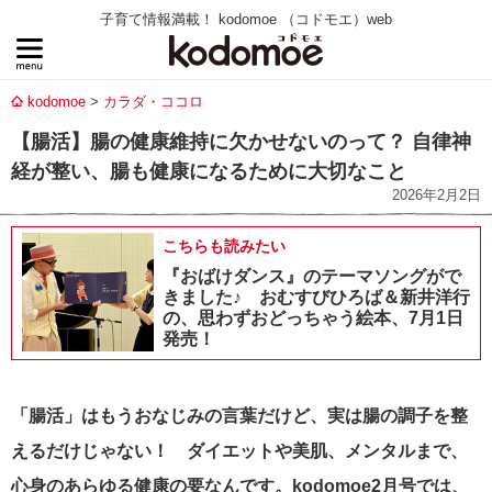
子育て情報満載！ kodomoe （コドモエ）web
kodomoe
カラダ・ココロ
【腸活】腸の健康維持に欠かせないのって？ 自律神
経が整い、腸も健康になるために大切なこと
2026年2月2日
こちらも読みたい
『おばけダンス』のテーマソングがで
きました♪ おむすびひろば＆新井洋行
の、思わずおどっちゃう絵本、7月1日
発売！
「腸活」はもうおなじみの言葉だけど、実は腸の調子を整
えるだけじゃない！ ダイエットや美肌、メンタルまで、
心身のあらゆる健康の要なんです。kodomoe2月号では、