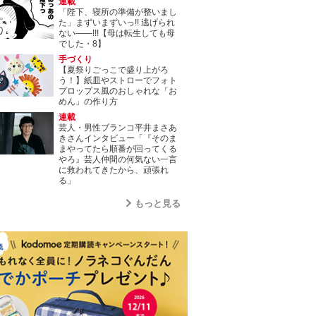
連載
「陛下、寝所の準備が整いまし
た」まずいまずいっ!! 逃げられ
ない――!!!【母は転生しても母
でした・8】
手づくり
【夏祭りごっこで盛り上がろ
う！】紙皿やストローでフォト
プロップス風のおしゃれな「お
めん」の作り方
連載
芸人・男性ブランコ平井まさあ
きさんインタビュー「『そのま
まやってたら順番が回ってくる
やろ』芸人仲間の何気ない一言
に救われてきたから、頑張れ
る」
もっと見る