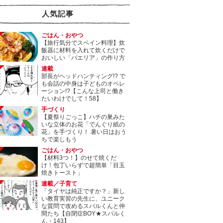
人気記事
ごはん・おやつ
【旅行気分でスペイン料理】炊
飯器に材料を入れて炊くだけで
おいしい「パエリア」の作り方
連載
部長がヘッドハンティング!? で
も会話の中身は子どものオペレ
ーション!?【こんな上司と働き
たいわけでして！58】
手づくり
【夏祭りごっこ】ハチの巣みた
いな立体のお花「でんぐり紙の
花」を手づくり！ 暑い日はおう
ちで楽しもう
ごはん・おやつ
【材料3つ！】のせて焼くだ
け！包丁いらずで超簡単「目玉
焼きトースト」
連載／子育て
「タイヤは純正ですか？」新し
い教育実習の先生に、ユニーク
な質問で攻めるスバルくんと仲
間たち【自閉症BOY★スバルく
ん・143】