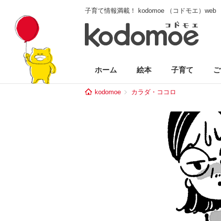
子育て情報満載！ kodomoe （コドモエ）web
ホーム
絵本
子育て
ご
kodomoe
カラダ・ココロ