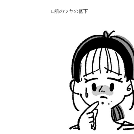
□肌のツヤの低下