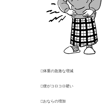
□体重の急激な増減
□便がコロコロ硬い
□おならの増加