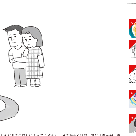
1
2
3
4
5
ときどきの気持ちによっても変わり、その範囲や種類は常に「自分が」決