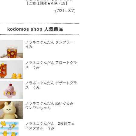
【ご奉仕戦隊★PTA・19】
（7/31～8/7）
kodomoe shop 人気商品
ノラネコぐんだん タンブラー
うみ
ノラネコぐんだん フロートグラ
ス うみ
ノラネコぐんだん デザートグラ
ス うみ
ノラネコぐんだん ぬいぐるみ
ワンワンちゃん
ノラネコぐんだん 2枚組フェ
イスタオル うみ