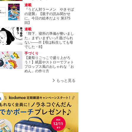
連載
『うどん対ラーメン やきそば
の逆襲』【親子の読み聞かせ
に。今日の絵本だより 第375
回】
連載
「陛下、寝所の準備が整いまし
た」まずいまずいっ!! 逃げられ
ない――!!!【母は転生しても母
でした・8】
手づくり
【夏祭りごっこで盛り上がろ
う！】紙皿やストローでフォト
プロップス風のおしゃれな「お
めん」の作り方
もっと見る