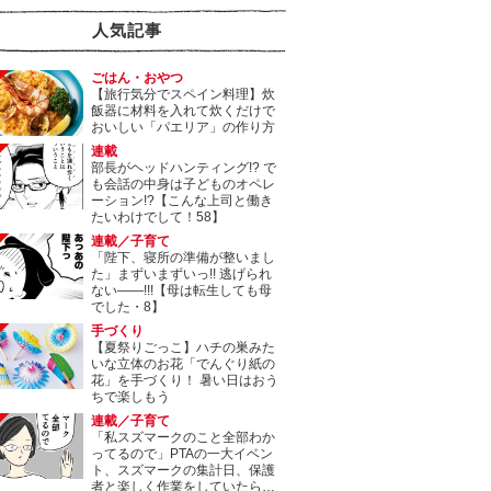
人気記事
ごはん・おやつ
【旅行気分でスペイン料理】炊
飯器に材料を入れて炊くだけで
おいしい「パエリア」の作り方
連載
部長がヘッドハンティング!? で
も会話の中身は子どものオペレ
ーション!?【こんな上司と働き
たいわけでして！58】
連載／子育て
「陛下、寝所の準備が整いまし
た」まずいまずいっ!! 逃げられ
ない――!!!【母は転生しても母
でした・8】
手づくり
【夏祭りごっこ】ハチの巣みた
いな立体のお花「でんぐり紙の
花」を手づくり！ 暑い日はおう
ちで楽しもう
連載／子育て
「私スズマークのこと全部わか
ってるので」PTAの一大イベン
ト、スズマークの集計日、保護
者と楽しく作業をしていたら…