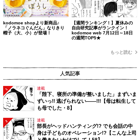
kodomoe shopより新商品♪
【週間ランキング！】夏休みの
「ノラネコぐんだん」なりきり
自由研究記事がランクイン！
帽子（大、小）が登場！
kodomoe web 7月12日～18日
の週間TOP5★
もっと読む
人気記事
連載
1
「陛下、寝所の準備が整いました」まずいま
ずいっ!! 逃げられない――!!!【母は転生して
も母でした・8】
連載
2
部長がヘッドハンティング!? でも会話の中
身は子どものオペレーション!?【こんな上司
と働きたいわけでして！58】