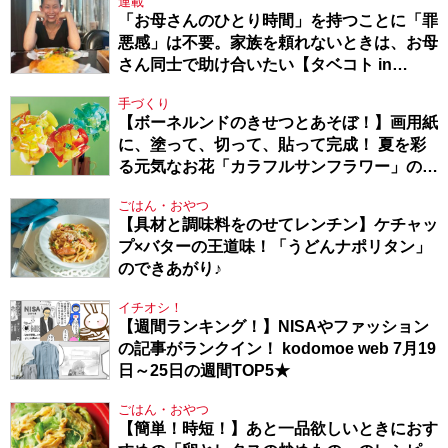
連載
「お母さんのひとり時間」を持つことに「罪
悪感」は不要。家族を頼れないときは、お母
さん同士で助け合いたい【タベコト in
Berlin・130】
手づくり
【ボーネルンドのきせつとあそぼ！】画用紙
に、塗って、切って、貼って完成！ 夏を彩
る元気なお花「カラフルサンフラワー」の作
り方
ごはん・おやつ
【具材と調味料をのせてレンチン】ケチャッ
プ×バターの王道味！「うどんナポリタン」
のできあがり♪
イチオシ！
【週間ランキング！】NISAやファッション
の記事がランクイン！ kodomoe web 7月19
日～25日の週間TOP5★
ごはん・おやつ
【簡単！時短！】あと一品欲しいときにおす