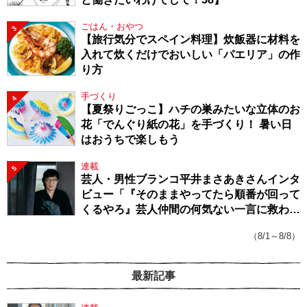
ごはん・おやつ
3
【旅行気分でスペイン料理】炊飯器に材料を
入れて炊くだけでおいしい「パエリア」の作
り方
手づくり
4
【夏祭りごっこ】ハチの巣みたいな立体のお
花「でんぐり紙の花」を手づくり！ 暑い日
はおうちで楽しもう
連載
5
芸人・男性ブランコ平井まさあきさんインタ
ビュー「『そのままやってたら順番が回って
くるやろ』芸人仲間の何気ない一言に救われ
てきたから、頑張れる」
（8/1～8/8）
最新記事