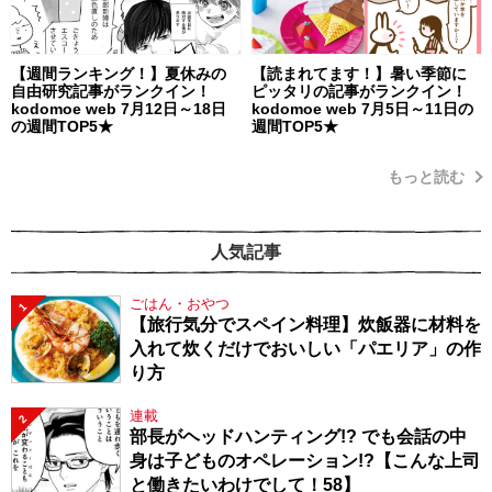
【週間ランキング！】夏休みの
【読まれてます！】暑い季節に
自由研究記事がランクイン！
ピッタリの記事がランクイン！
kodomoe web 7月12日～18日
kodomoe web 7月5日～11日の
の週間TOP5★
週間TOP5★
もっと読む
人気記事
ごはん・おやつ
1
【旅行気分でスペイン料理】炊飯器に材料を
入れて炊くだけでおいしい「パエリア」の作
り方
連載
2
部長がヘッドハンティング!? でも会話の中
身は子どものオペレーション!?【こんな上司
と働きたいわけでして！58】