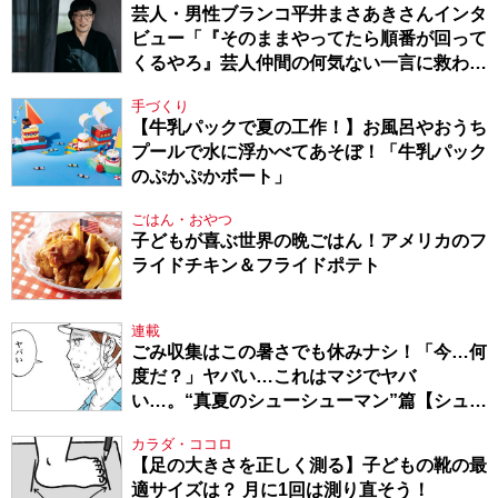
芸人・男性ブランコ平井まさあきさんインタ
ビュー「『そのままやってたら順番が回って
くるやろ』芸人仲間の何気ない一言に救われ
てきたから、頑張れる」
手づくり
【牛乳パックで夏の工作！】お風呂やおうち
プールで水に浮かべてあそぼ！「牛乳パック
のぷかぷかボート」
ごはん・おやつ
子どもが喜ぶ世界の晩ごはん！アメリカのフ
ライドチキン＆フライドポテト
連載
ごみ収集はこの暑さでも休みナシ！「今…何
度だ？」ヤバい…これはマジでヤバ
い…。“真夏のシューシューマン”篇【シュー
シューマン・17】
カラダ・ココロ
【足の大きさを正しく測る】子どもの靴の最
適サイズは？ 月に1回は測り直そう！