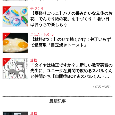
手づくり
3
【夏祭りごっこ】ハチの巣みたいな立体のお
花「でんぐり紙の花」を手づくり！ 暑い日
はおうちで楽しもう
ごはん・おやつ
4
【材料3つ！】のせて焼くだけ！包丁いらず
で超簡単「目玉焼きトースト」
連載
5
「タイヤは純正ですか？」新しい教育実習の
先生に、ユニークな質問で攻めるスバルくん
と仲間たち【自閉症BOY★スバルくん・
143】
（7/30～8/6）
最新記事
連載