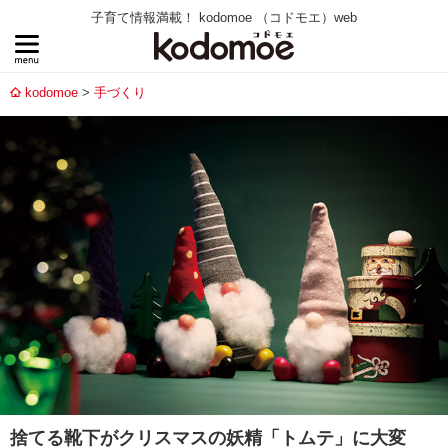
子育て情報満載！ kodomoe （コドモエ）web
kodomoe
手づくり
捨てる靴下がクリスマスの妖精「トムテ」に大変