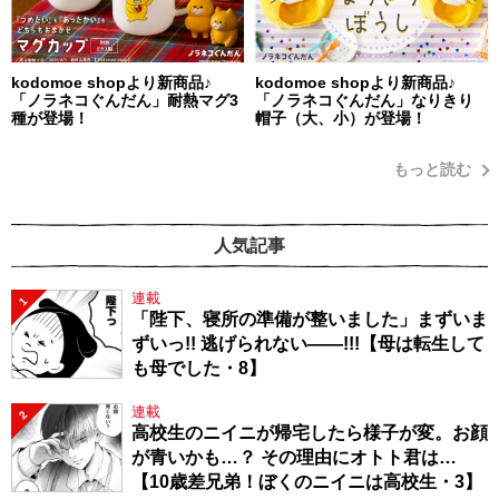
kodomoe shopより新商品♪
kodomoe shopより新商品♪
「ノラネコぐんだん」耐熱マグ3
「ノラネコぐんだん」なりきり
種が登場！
帽子（大、小）が登場！
もっと読む
人気記事
連載
1
「陛下、寝所の準備が整いました」まずいま
ずいっ!! 逃げられない――!!!【母は転生して
も母でした・8】
連載
2
高校生のニイニが帰宅したら様子が変。お顔
が青いかも…？ その理由にオトト君は…
【10歳差兄弟！ぼくのニイニは高校生・3】