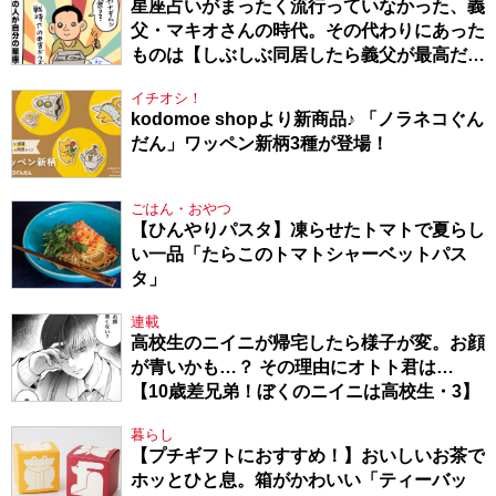
星座占いがまったく流行っていなかった、義
父・マキオさんの時代。その代わりにあった
ものは【しぶしぶ同居したら義父が最高だっ
た件・104】
イチオシ！
kodomoe shopより新商品♪ 「ノラネコぐん
だん」ワッペン新柄3種が登場！
ごはん・おやつ
【ひんやりパスタ】凍らせたトマトで夏らし
い一品「たらこのトマトシャーベットパス
タ」
連載
高校生のニイニが帰宅したら様子が変。お顔
が青いかも…？ その理由にオトト君は…
【10歳差兄弟！ぼくのニイニは高校生・3】
暮らし
【プチギフトにおすすめ！】おいしいお茶で
ホッとひと息。箱がかわいい「ティーバッ