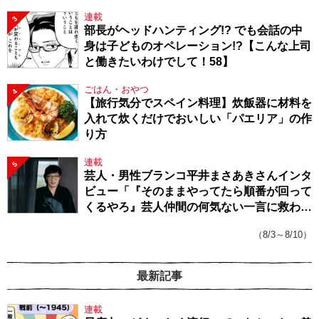
連載
3
部長がヘッドハンティング!? でも会話の中
身は子どものオペレーション!?【こんな上司
と働きたいわけでして！58】
ごはん・おやつ
4
【旅行気分でスペイン料理】炊飯器に材料を
入れて炊くだけでおいしい「パエリア」の作
り方
連載
5
芸人・男性ブランコ平井まさあきさんインタ
ビュー「『そのままやってたら順番が回って
くるやろ』芸人仲間の何気ない一言に救われ
てきたから、頑張れる」
（8/3～8/10）
最新記事
連載