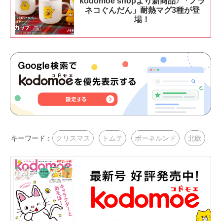
kodomoe shopより新商品♪ 「ノラ
ネコぐんだん」耐熱マグ3種が登
場！
キーワード：
クリスマス
トムテ
ボーネルンド
北欧