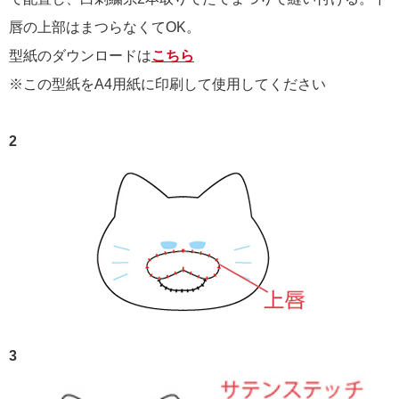
唇の上部はまつらなくてOK。
型紙のダウンロードは
こちら
※この型紙をA4用紙に印刷して使用してください
2
3