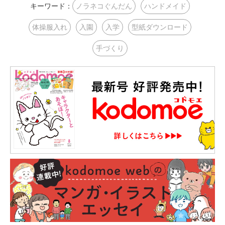
キーワード：
ノラネコぐんだん
ハンドメイド
体操服入れ
入園
入学
型紙ダウンロード
手づくり