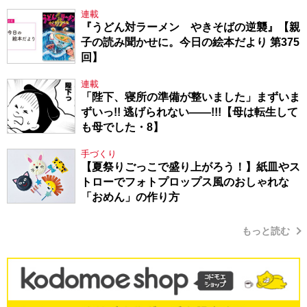
連載
『うどん対ラーメン やきそばの逆襲』【親
子の読み聞かせに。今日の絵本だより 第375
回】
連載
「陛下、寝所の準備が整いました」まずいま
ずいっ!! 逃げられない――!!!【母は転生して
も母でした・8】
手づくり
【夏祭りごっこで盛り上がろう！】紙皿やス
トローでフォトプロップス風のおしゃれな
「おめん」の作り方
もっと読む