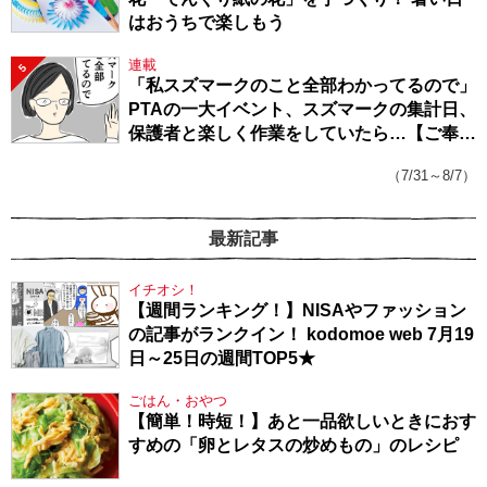
はおうちで楽しもう
連載
5
「私スズマークのこと全部わかってるので」
PTAの一大イベント、スズマークの集計日、
保護者と楽しく作業をしていたら…【ご奉仕
戦隊★PTA・19】
（7/31～8/7）
最新記事
イチオシ！
【週間ランキング！】NISAやファッション
の記事がランクイン！ kodomoe web 7月19
日～25日の週間TOP5★
ごはん・おやつ
【簡単！時短！】あと一品欲しいときにおす
すめの「卵とレタスの炒めもの」のレシピ