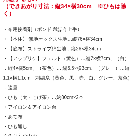
（できあがり寸法：縦34×横30cm ※ひもは除
く）
・布用接着剤（ボンド 裁ほう上手）
・【本体】 無地オックス生地…縦76×横34cm
・【底布】ストライプ綿生地…縦26×横34cm
・【アップリケ】フェルト（黄色）…縦7×横7cm、（白）
…縦4×横5cm、（茶色）… 縦6.5×横3cm、（グレー）…縦
1.1×横1.1cm 刺繍糸（黄色、黒、赤、白、グレー、茶色）
…適量
・ひも（太・こげ茶）…約80cm×2本
・アイロン＆アイロン台
・あて布
・ひも通し