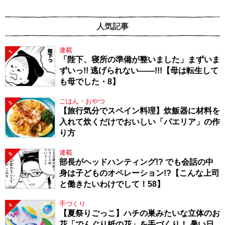
人気記事
連載
1
「陛下、寝所の準備が整いました」まずいま
ずいっ!! 逃げられない――!!!【母は転生して
も母でした・8】
ごはん・おやつ
2
【旅行気分でスペイン料理】炊飯器に材料を
入れて炊くだけでおいしい「パエリア」の作
り方
連載
3
部長がヘッドハンティング!? でも会話の中
身は子どものオペレーション!?【こんな上司
と働きたいわけでして！58】
手づくり
4
【夏祭りごっこ】ハチの巣みたいな立体のお
花「でんぐり紙の花」を手づくり！ 暑い日