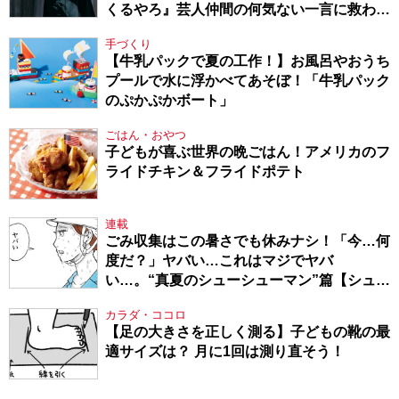
くるやろ』芸人仲間の何気ない一言に救われ
てきたから、頑張れる」
手づくり
【牛乳パックで夏の工作！】お風呂やおうち
プールで水に浮かべてあそぼ！「牛乳パック
のぷかぷかボート」
ごはん・おやつ
子どもが喜ぶ世界の晩ごはん！アメリカのフ
ライドチキン＆フライドポテト
連載
ごみ収集はこの暑さでも休みナシ！「今…何
度だ？」ヤバい…これはマジでヤバ
い…。“真夏のシューシューマン”篇【シュー
シューマン・17】
カラダ・ココロ
【足の大きさを正しく測る】子どもの靴の最
適サイズは？ 月に1回は測り直そう！