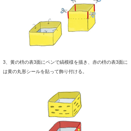
3、黄の枡の表3面にペンで縞模様を描き、赤の枡の表3面に
は黄の丸形シールを貼って飾り付ける。