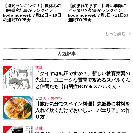
【週間ランキング！】夏休みの
【読まれてます！】暑い季節に
自由研究記事がランクイン！
ピッタリの記事がランクイン！
kodomoe web 7月12日～18日
kodomoe web 7月5日～11日の
の週間TOP5★
週間TOP5★
もっと読む
人気記事
連載
1
「タイヤは純正ですか？」新しい教育実習の
先生に、ユニークな質問で攻めるスバルくん
と仲間たち【自閉症BOY★スバルくん・
143】
ごはん・おやつ
2
【旅行気分でスペイン料理】炊飯器に材料を
入れて炊くだけでおいしい「パエリア」の作
り方
連載
3