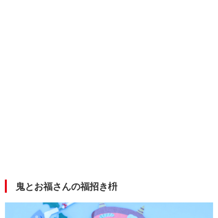
鬼とお福さんの福招き枡