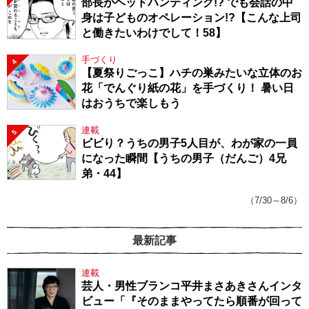
部長がヘッドハンティング!? でも会話の中
身は子どものオペレーション!?【こんな上司
と働きたいわけでして！58】
手づくり
4
【夏祭りごっこ】ハチの巣みたいな立体のお
花「でんぐり紙の花」を手づくり！ 暑い日
はおうちで楽しもう
連載
5
ビビり？うちの男子5人目が、わが家の一員
になった瞬間【うちの男子（だんご）4兄
弟・44】
（7/30～8/6）
最新記事
連載
芸人・男性ブランコ平井まさあきさんインタ
ビュー「『そのままやってたら順番が回って