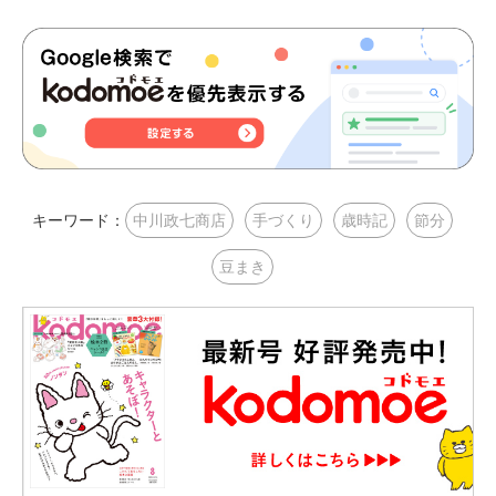
キーワード：
中川政七商店
手づくり
歳時記
節分
豆まき