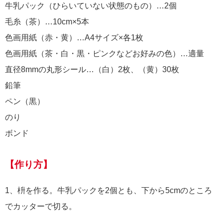
牛乳パック（ひらいていない状態のもの）…2個
毛糸（茶）…10cm×5本
色画用紙（赤・黄）…A4サイズ×各1枚
色画用紙（茶・白・黒・ピンクなどお好みの色）…適量
直径8mmの丸形シール…（白）2枚、（黄）30枚
鉛筆
ペン（黒）
のり
ボンド
【作り方】
1、枡を作る。牛乳パックを2個とも、下から5cmのところ
でカッターで切る。