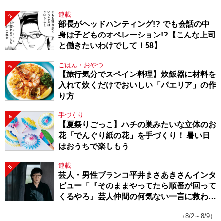
連載
2
部長がヘッドハンティング!? でも会話の中
身は子どものオペレーション!?【こんな上司
と働きたいわけでして！58】
ごはん・おやつ
3
【旅行気分でスペイン料理】炊飯器に材料を
入れて炊くだけでおいしい「パエリア」の作
り方
手づくり
4
【夏祭りごっこ】ハチの巣みたいな立体のお
花「でんぐり紙の花」を手づくり！ 暑い日
はおうちで楽しもう
連載
5
芸人・男性ブランコ平井まさあきさんインタ
ビュー「『そのままやってたら順番が回って
くるやろ』芸人仲間の何気ない一言に救われ
てきたから、頑張れる」
（8/2～8/9）