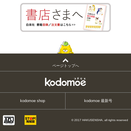
ページトップへ
kodomoe shop
kodomoe 最新号
© 2017 HAKUSENSHA, all rights reserved