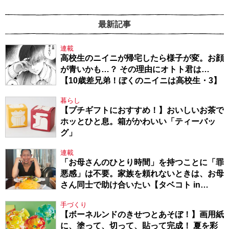
最新記事
連載
高校生のニイニが帰宅したら様子が変。お顔
が青いかも…？ その理由にオトト君は…
【10歳差兄弟！ぼくのニイニは高校生・3】
暮らし
【プチギフトにおすすめ！】おいしいお茶で
ホッとひと息。箱がかわいい「ティーバッ
グ」
連載
「お母さんのひとり時間」を持つことに「罪
悪感」は不要。家族を頼れないときは、お母
さん同士で助け合いたい【タベコト in
Berlin・130】
手づくり
【ボーネルンドのきせつとあそぼ！】画用紙
に、塗って、切って、貼って完成！ 夏を彩