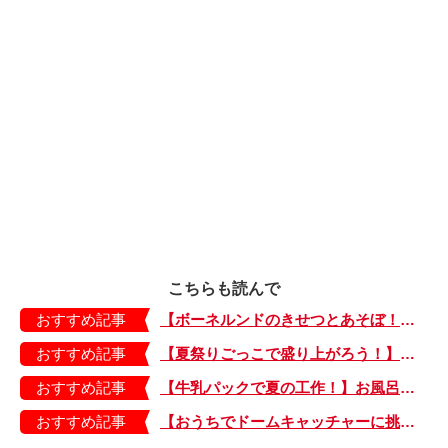
こちらも読んで
おすすめ記事
【ボーネルンドのきせつとあそぼ！】画用紙に、塗って、切って、貼って完成！ 夏を彩る元気なお花「カラフルサンフラワー」の作り方
おすすめ記事
【夏祭りごっこで盛り上がろう！】紙皿やストローでフォトプロップス風のおしゃれな「おめん」の作り方
おすすめ記事
【牛乳パックで夏の工作！】お風呂やおうちプールで水に浮かべてあそぼ！「牛乳パックのぷかぷかボート」
おすすめ記事
【おうちでドームキャッチャーに挑戦だ】アンパンマン わくわくドームキャッチャー