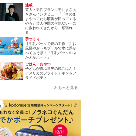
連載
芸人・男性ブランコ平井まさあ
きさんインタビュー「『そのま
まやってたら順番が回ってくる
やろ』芸人仲間の何気ない一言
に救われてきたから、頑張れ
る」
手づくり
【牛乳パックで夏の工作！】お
風呂やおうちプールで水に浮か
べてあそぼ！「牛乳パックのぷ
かぷかボート」
ごはん・おやつ
子どもが喜ぶ世界の晩ごはん！
アメリカのフライドチキン＆フ
ライドポテト
もっと見る