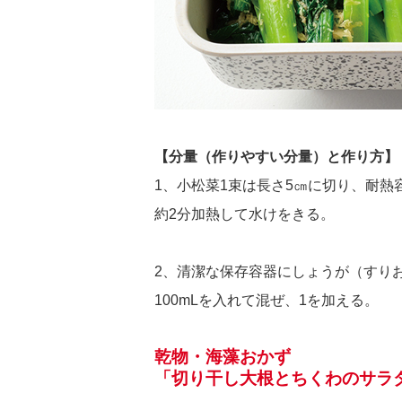
【分量（作りやすい分量）と作り方】
1、小松菜1束は長さ5㎝に切り、耐
約2分加熱して水けをきる。
2、清潔な保存容器にしょうが（すりお
100mLを入れて混ぜ、1を加える。
乾物・海藻おかず
「切り干し大根とちくわのサラ