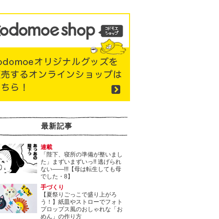
最新記事
連載
「陛下、寝所の準備が整いまし
た」まずいまずいっ!! 逃げられ
ない――!!!【母は転生しても母
でした・8】
手づくり
【夏祭りごっこで盛り上がろ
う！】紙皿やストローでフォト
プロップス風のおしゃれな「お
めん」の作り方