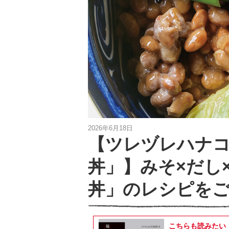
2026年6月18日
【ツレヅレハナ
丼」】みそ×だし
丼」のレシピを
こちらも読みたい