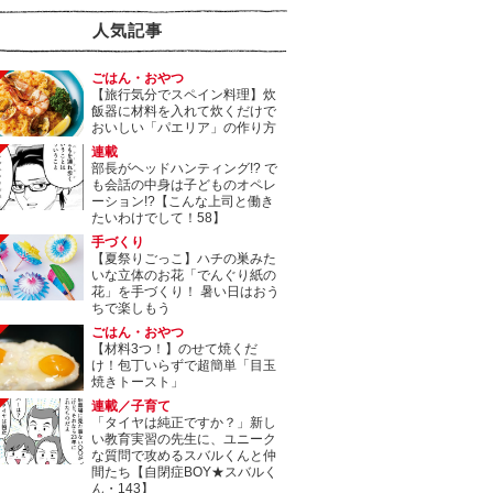
人気記事
ごはん・おやつ
【旅行気分でスペイン料理】炊
飯器に材料を入れて炊くだけで
おいしい「パエリア」の作り方
連載
部長がヘッドハンティング!? で
も会話の中身は子どものオペレ
ーション!?【こんな上司と働き
たいわけでして！58】
手づくり
【夏祭りごっこ】ハチの巣みた
いな立体のお花「でんぐり紙の
花」を手づくり！ 暑い日はおう
ちで楽しもう
ごはん・おやつ
【材料3つ！】のせて焼くだ
け！包丁いらずで超簡単「目玉
焼きトースト」
連載／子育て
「タイヤは純正ですか？」新し
い教育実習の先生に、ユニーク
な質問で攻めるスバルくんと仲
間たち【自閉症BOY★スバルく
ん・143】