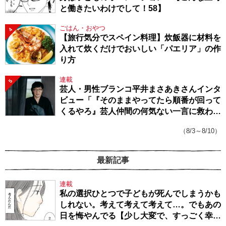
と働きたいわけでして！58】
ごはん・おやつ
4
【旅行気分でスペイン料理】炊飯器に材料を
入れて炊くだけでおいしい「パエリア」の作
り方
連載
5
芸人・男性ブランコ平井まさあきさんインタ
ビュー「『そのままやってたら順番が回って
くるやろ』芸人仲間の何気ない一言に救われ
てきたから、頑張れる」
（8/3～8/10）
最新記事
連載
私の選択ひとつで子どもが死んでしまうかも
しれない。考えて考えて考えて…。でもあの
日を悔やんでる【少し大変で、すっごく幸せ