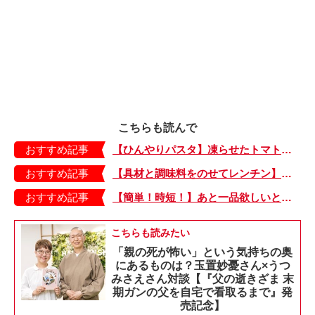
こちらも読んで
おすすめ記事
【ひんやりパスタ】凍らせたトマトで夏らしい一品「たらこのトマトシャーベットパスタ」
おすすめ記事
【具材と調味料をのせてレンチン】ケチャップ×バターの王道味！「うどんナポリタン」のできあがり♪
おすすめ記事
【簡単！時短！】あと一品欲しいときにおすすめの「卵とレタスの炒めもの」のレシピ
こちらも読みたい
「親の死が怖い」という気持ちの奥
にあるものは？玉置妙憂さん×うつ
みさえさん対談【『父の逝きざま 末
期ガンの父を自宅で看取るまで』発
売記念】