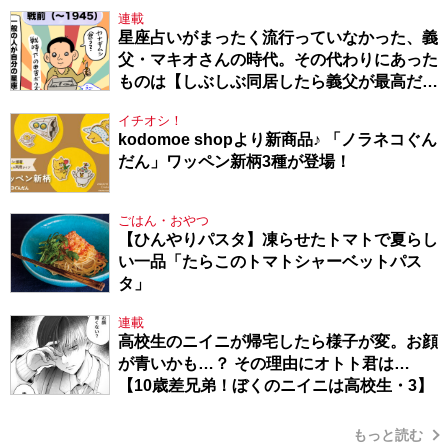
～ドラベ症候群の娘と心臓に毛の生えた母
連載
～・54】
星座占いがまったく流行っていなかった、義
父・マキオさんの時代。その代わりにあった
ものは【しぶしぶ同居したら義父が最高だっ
た件・104】
イチオシ！
kodomoe shopより新商品♪ 「ノラネコぐん
だん」ワッペン新柄3種が登場！
ごはん・おやつ
【ひんやりパスタ】凍らせたトマトで夏らし
い一品「たらこのトマトシャーベットパス
タ」
連載
高校生のニイニが帰宅したら様子が変。お顔
が青いかも…？ その理由にオトト君は…
【10歳差兄弟！ぼくのニイニは高校生・3】
もっと読む