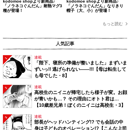
kodomoe shopより新商品♪
kodomoe shopより新商品♪
「ノラネコぐんだん」耐熱マグ3
「ノラネコぐんだん」なりきり
種が登場！
帽子（大、小）が登場！
もっと読む
人気記事
連載
1
「陛下、寝所の準備が整いました」まずいま
ずいっ!! 逃げられない――!!!【母は転生して
も母でした・8】
連載
2
高校生のニイニが帰宅したら様子が変。お顔
が青いかも…？ その理由にオトト君は…
【10歳差兄弟！ぼくのニイニは高校生・3】
連載
3
部長がヘッドハンティング!? でも会話の中
身は子どものオペレーション!?【こんな上司