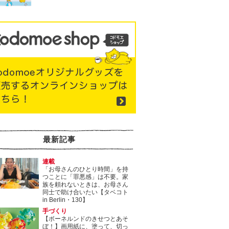
最新記事
連載
「お母さんのひとり時間」を持
つことに「罪悪感」は不要。家
族を頼れないときは、お母さん
同士で助け合いたい【タベコト
in Berlin・130】
手づくり
【ボーネルンドのきせつとあそ
ぼ！】画用紙に、塗って、切っ