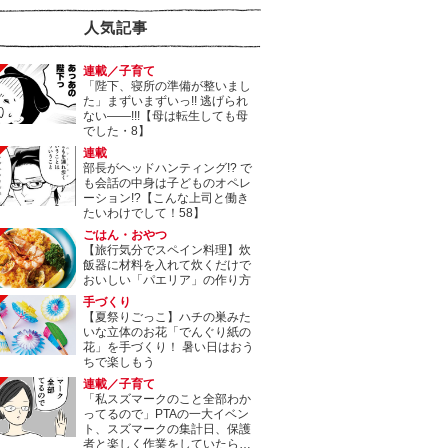
人気記事
連載／子育て
「陛下、寝所の準備が整いまし
た」まずいまずいっ!! 逃げられ
ない――!!!【母は転生しても母
でした・8】
連載
部長がヘッドハンティング!? で
も会話の中身は子どものオペレ
ーション!?【こんな上司と働き
たいわけでして！58】
ごはん・おやつ
【旅行気分でスペイン料理】炊
飯器に材料を入れて炊くだけで
おいしい「パエリア」の作り方
手づくり
【夏祭りごっこ】ハチの巣みた
いな立体のお花「でんぐり紙の
花」を手づくり！ 暑い日はおう
ちで楽しもう
連載／子育て
「私スズマークのこと全部わか
ってるので」PTAの一大イベン
ト、スズマークの集計日、保護
者と楽しく作業をしていたら…