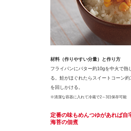
材料（作りやすい分量）と作り方
フライパンにバター約10gを中火で
る。鮭がほぐれたらスイートコーン約1
を回しかける。
※清潔な容器に入れて冷蔵で2～3日保存可能
定番の味もめんつゆがあれば自
海苔の佃煮