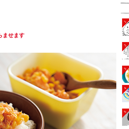
1
らませます
2
3
4
5