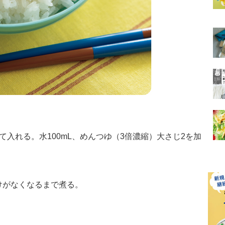
て入れる。水100mL、めんつゆ（3倍濃縮）大さじ2を加
けがなくなるまで煮る。