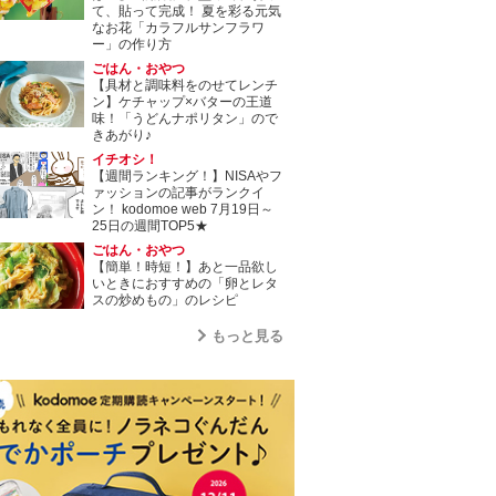
て、貼って完成！ 夏を彩る元気
なお花「カラフルサンフラワ
ー」の作り方
ごはん・おやつ
【具材と調味料をのせてレンチ
ン】ケチャップ×バターの王道
味！「うどんナポリタン」ので
きあがり♪
イチオシ！
【週間ランキング！】NISAやフ
ァッションの記事がランクイ
ン！ kodomoe web 7月19日～
25日の週間TOP5★
ごはん・おやつ
【簡単！時短！】あと一品欲し
いときにおすすめの「卵とレタ
スの炒めもの」のレシピ
もっと見る