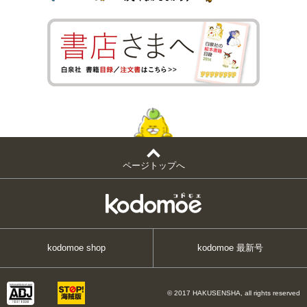
ページトップへ
kodomoe shop
kodomoe 最新号
© 2017 HAKUSENSHA, all rights reserved