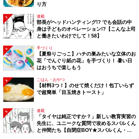
り方
連載
2
部長がヘッドハンティング!? でも会話の中
身は子どものオペレーション!?【こんな上司
と働きたいわけでして！58】
手づくり
3
【夏祭りごっこ】ハチの巣みたいな立体のお
花「でんぐり紙の花」を手づくり！ 暑い日
はおうちで楽しもう
ごはん・おやつ
4
【材料3つ！】のせて焼くだけ！包丁いらず
で超簡単「目玉焼きトースト」
連載
5
「タイヤは純正ですか？」新しい教育実習の
先生に、ユニークな質問で攻めるスバルくん
と仲間たち【自閉症BOY★スバルくん・
143】