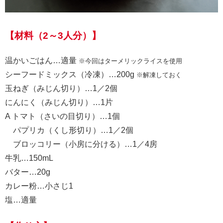
【材料（2～3人分）】
温かいごはん…適量
※今回はターメリックライスを使用
シーフードミックス（冷凍）…200g
※解凍しておく
玉ねぎ（みじん切り）…1／2個
にんにく（みじん切り）…1片
A トマト（さいの目切り）…1個
パプリカ（くし形切り）…1／2個
ブロッコリー（小房に分ける）…1／4房
牛乳…150mL
バター…20g
カレー粉…小さじ1
塩…適量