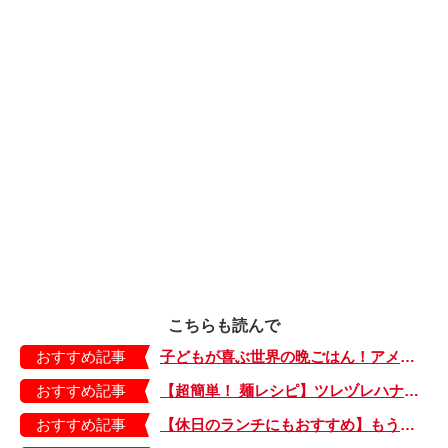
こちらも読んで
おすすめ記事
子どもが喜ぶ世界の晩ごはん！アメリカのフライドチキン＆フライドポテト
おすすめ記事
【超簡単！ 麺レシピ】ツレヅレハナコさんに聞く、パパッと作れる「オイルサーディンとミニトマトの冷製パスタ」
おすすめ記事
【休日のランチにもおすすめ】もう包丁を持つ気力もない…。そんなときは「とろとろ卵のせチャーハン」はいかが？