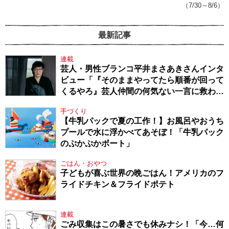
（7/30～8/6）
最新記事
連載
芸人・男性ブランコ平井まさあきさんインタ
ビュー「『そのままやってたら順番が回って
くるやろ』芸人仲間の何気ない一言に救われ
てきたから、頑張れる」
手づくり
【牛乳パックで夏の工作！】お風呂やおうち
プールで水に浮かべてあそぼ！「牛乳パック
のぷかぷかボート」
ごはん・おやつ
子どもが喜ぶ世界の晩ごはん！アメリカのフ
ライドチキン＆フライドポテト
連載
ごみ収集はこの暑さでも休みナシ！「今…何