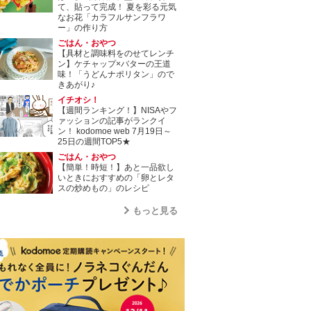
て、貼って完成！ 夏を彩る元気
なお花「カラフルサンフラワ
ー」の作り方
ごはん・おやつ
【具材と調味料をのせてレンチ
ン】ケチャップ×バターの王道
味！「うどんナポリタン」ので
きあがり♪
イチオシ！
【週間ランキング！】NISAやフ
ァッションの記事がランクイ
ン！ kodomoe web 7月19日～
25日の週間TOP5★
ごはん・おやつ
【簡単！時短！】あと一品欲し
いときにおすすめの「卵とレタ
スの炒めもの」のレシピ
もっと見る