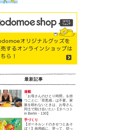
最新記事
連載
「お母さんのひとり時間」を持
つことに「罪悪感」は不要。家
族を頼れないときは、お母さん
同士で助け合いたい【タベコト
in Berlin・130】
手づくり
【ボーネルンドのきせつとあそ
ぼ！】画用紙に、塗って、切っ