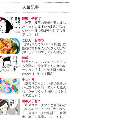
人気記事
連載／子育て
「陛下、寝所の準備が整いまし
た」まずいまずいっ!! 逃げられ
ない――!!!【母は転生しても母
でした・8】
ごはん・おやつ
【旅行気分でスペイン料理】炊
飯器に材料を入れて炊くだけで
おいしい「パエリア」の作り方
連載
部長がヘッドハンティング!? で
も会話の中身は子どものオペレ
ーション!?【こんな上司と働き
たいわけでして！58】
手づくり
【夏祭りごっこ】ハチの巣みた
いな立体のお花「でんぐり紙の
花」を手づくり！ 暑い日はおう
ちで楽しもう
連載／子育て
「私スズマークのこと全部わか
ってるので」PTAの一大イベン
ト、スズマークの集計日、保護
者と楽しく作業をしていたら…