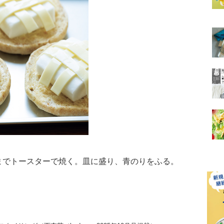
までトースターで焼く。皿に盛り、青のりをふる。
。