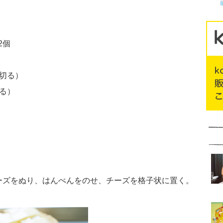
2個
切る）
る）
ーズをぬり、はんぺんをのせ、チーズを格子状に置く。