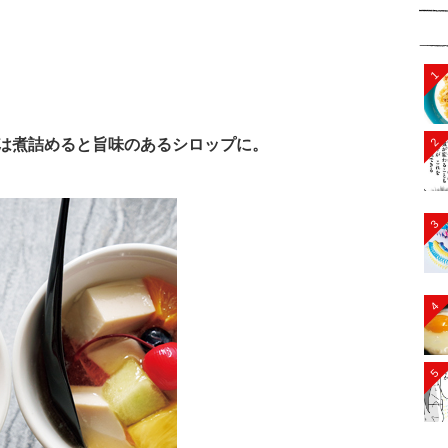
1
2
は煮詰めると旨味のあるシロップに。
3
4
5