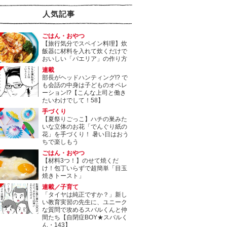
人気記事
ごはん・おやつ
【旅行気分でスペイン料理】炊
飯器に材料を入れて炊くだけで
おいしい「パエリア」の作り方
連載
部長がヘッドハンティング!? で
も会話の中身は子どものオペレ
ーション!?【こんな上司と働き
たいわけでして！58】
手づくり
【夏祭りごっこ】ハチの巣みた
いな立体のお花「でんぐり紙の
花」を手づくり！ 暑い日はおう
ちで楽しもう
ごはん・おやつ
【材料3つ！】のせて焼くだ
け！包丁いらずで超簡単「目玉
焼きトースト」
連載／子育て
「タイヤは純正ですか？」新し
い教育実習の先生に、ユニーク
な質問で攻めるスバルくんと仲
間たち【自閉症BOY★スバルく
ん・143】