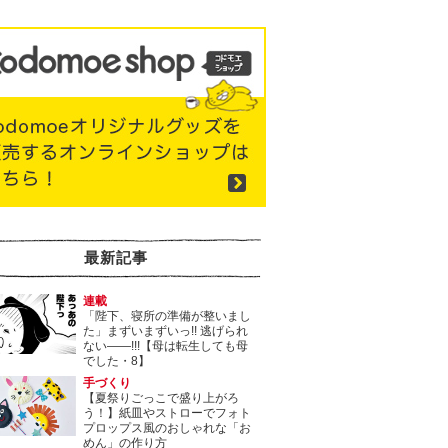
最新記事
連載
「陛下、寝所の準備が整いまし
た」まずいまずいっ!! 逃げられ
ない――!!!【母は転生しても母
でした・8】
手づくり
【夏祭りごっこで盛り上がろ
う！】紙皿やストローでフォト
プロップス風のおしゃれな「お
めん」の作り方