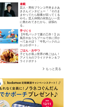
連載
芸人・男性ブランコ平井まさあ
きさんインタビュー「『そのま
まやってたら順番が回ってくる
やろ』芸人仲間の何気ない一言
に救われてきたから、頑張れ
る」
手づくり
【牛乳パックで夏の工作！】お
風呂やおうちプールで水に浮か
べてあそぼ！「牛乳パックのぷ
かぷかボート」
ごはん・おやつ
子どもが喜ぶ世界の晩ごはん！
アメリカのフライドチキン＆フ
ライドポテト
もっと見る