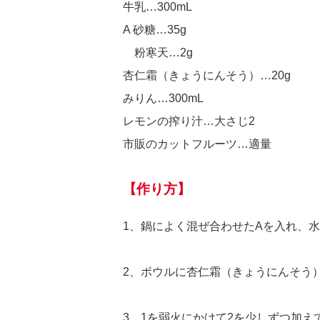
牛乳…300mL
A 砂糖…35g
粉寒天…2g
杏仁霜（きょうにんそう）…20g
みりん…300mL
レモンの搾り汁…大さじ2
市販のカットフルーツ…適量
【作り方】
1、鍋によく混ぜ合わせたAを入れ、水
2、ボウルに杏仁霜（きょうにんそう
3、1を弱火にかけて2を少しずつ加