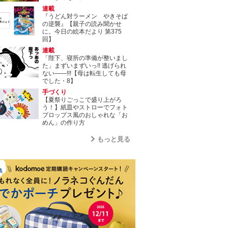
連載
『うどん対ラーメン やきそば
の逆襲』【親子の読み聞かせ
に。今日の絵本だより 第375
回】
連載
「陛下、寝所の準備が整いまし
た」まずいまずいっ!! 逃げられ
ない――!!!【母は転生しても母
でした・8】
手づくり
【夏祭りごっこで盛り上がろ
う！】紙皿やストローでフォト
プロップス風のおしゃれな「お
めん」の作り方
もっと見る