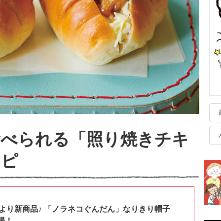
食べられる「照り焼きチキ
シピ
shopより新商品♪ 「ノラネコぐんだん」なりきり帽子
場！