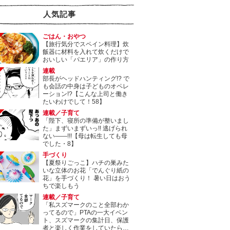
人気記事
ごはん・おやつ
【旅行気分でスペイン料理】炊
飯器に材料を入れて炊くだけで
おいしい「パエリア」の作り方
連載
部長がヘッドハンティング!? で
も会話の中身は子どものオペレ
ーション!?【こんな上司と働き
たいわけでして！58】
連載／子育て
「陛下、寝所の準備が整いまし
た」まずいまずいっ!! 逃げられ
ない――!!!【母は転生しても母
でした・8】
手づくり
【夏祭りごっこ】ハチの巣みた
いな立体のお花「でんぐり紙の
花」を手づくり！ 暑い日はおう
ちで楽しもう
連載／子育て
「私スズマークのこと全部わか
ってるので」PTAの一大イベン
ト、スズマークの集計日、保護
者と楽しく作業をしていたら…