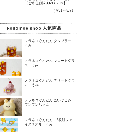
【ご奉仕戦隊★PTA・19】
（7/31～8/7）
kodomoe shop 人気商品
ノラネコぐんだん タンブラー
うみ
ノラネコぐんだん フロートグラ
ス うみ
ノラネコぐんだん デザートグラ
ス うみ
ノラネコぐんだん ぬいぐるみ
ワンワンちゃん
ノラネコぐんだん 2枚組フェ
イスタオル うみ