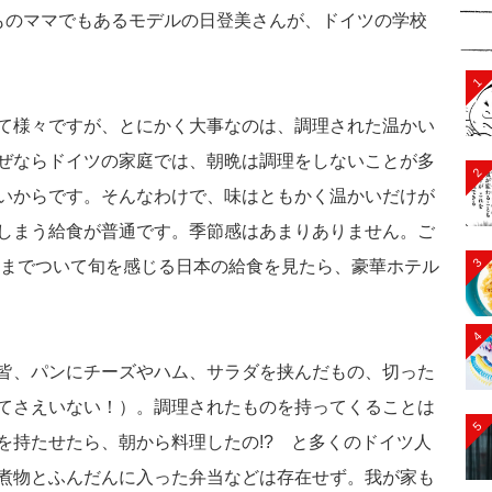
ものママでもあるモデルの日登美さんが、ドイツの学校
1
て様々ですが、とにかく大事なのは、調理された温かい
ぜならドイツの家庭では、朝晩は調理をしないことが多
2
いからです。そんなわけで、味はともかく温かいだけが
しまう給食が普通です。季節感はあまりありません。ご
3
トまでついて旬を感じる日本の給食を見たら、豪華ホテル
4
皆、パンにチーズやハム、サラダを挟んだもの、切った
てさえいない！）。調理されたものを持ってくることは
5
を持たせたら、朝から料理したの!? と多くのドイツ人
煮物とふんだんに入った弁当などは存在せず。我が家も