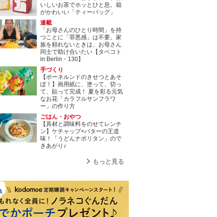
いしいお茶でホッとひと息。箱
がかわいい「ティーバッグ」
連載
「お母さんのひとり時間」を持
つことに「罪悪感」は不要。家
族を頼れないときは、お母さん
同士で助け合いたい【タベコト
in Berlin・130】
手づくり
【ボーネルンドのきせつとあそ
ぼ！】画用紙に、塗って、切っ
て、貼って完成！ 夏を彩る元気
なお花「カラフルサンフラワ
ー」の作り方
ごはん・おやつ
【具材と調味料をのせてレンチ
ン】ケチャップ×バターの王道
味！「うどんナポリタン」ので
きあがり♪
もっと見る