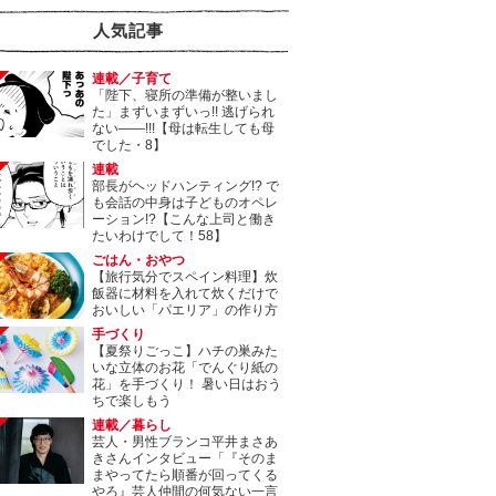
人気記事
連載／子育て
「陛下、寝所の準備が整いまし
た」まずいまずいっ!! 逃げられ
ない――!!!【母は転生しても母
でした・8】
連載
部長がヘッドハンティング!? で
も会話の中身は子どものオペレ
ーション!?【こんな上司と働き
たいわけでして！58】
ごはん・おやつ
【旅行気分でスペイン料理】炊
飯器に材料を入れて炊くだけで
おいしい「パエリア」の作り方
手づくり
【夏祭りごっこ】ハチの巣みた
いな立体のお花「でんぐり紙の
花」を手づくり！ 暑い日はおう
ちで楽しもう
連載／暮らし
芸人・男性ブランコ平井まさあ
きさんインタビュー「『そのま
まやってたら順番が回ってくる
やろ』芸人仲間の何気ない一言