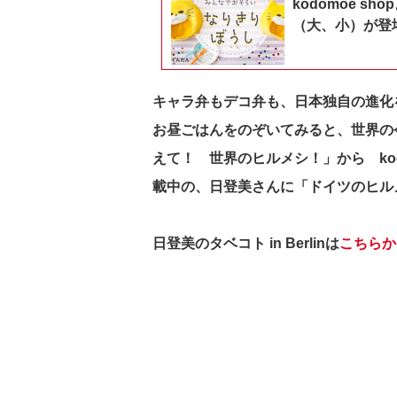
kodomoe 
（大、小）が登
キャラ弁もデコ弁も、日本独自の進化
お昼ごはんをのぞいてみると、世界の
えて！ 世界のヒルメシ！」から kodom
載中の、日登美さんに「ドイツのヒル
日登美のタベコト in Berlinは
こちらか