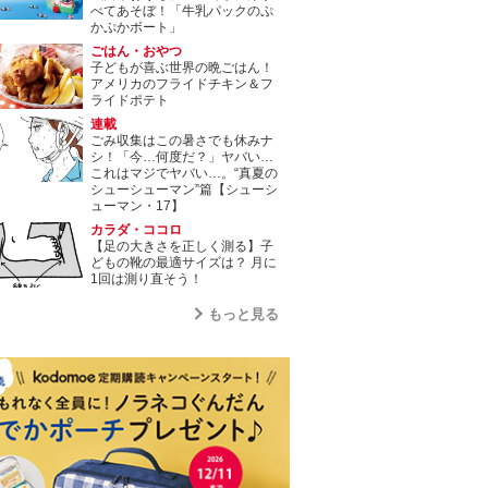
べてあそぼ！「牛乳パックのぷ
かぷかボート」
ごはん・おやつ
子どもが喜ぶ世界の晩ごはん！
アメリカのフライドチキン＆フ
ライドポテト
連載
ごみ収集はこの暑さでも休みナ
シ！「今…何度だ？」ヤバい…
これはマジでヤバい…。“真夏の
シューシューマン”篇【シューシ
ューマン・17】
カラダ・ココロ
【足の大きさを正しく測る】子
どもの靴の最適サイズは？ 月に
1回は測り直そう！
もっと見る