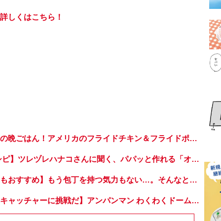
詳しくはこちら！
子どもが喜ぶ世界の晩ごはん！アメリカのフライドチキン＆フライドポテト
【超簡単！ 麺レシピ】ツレヅレハナコさんに聞く、パパッと作れる「オイルサーディンとミニトマトの冷製パスタ」
【休日のランチにもおすすめ】もう包丁を持つ気力もない…。そんなときは「とろとろ卵のせチャーハン」はいかが？
【おうちでドームキャッチャーに挑戦だ】アンパンマン わくわくドームキャッチャー