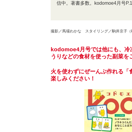
信中。著書多数。kodomoe4月号
撮影／馬場わかな スタイリング／駒井京子（kod
kodomoe4月号では他にも
うりなどの食材を使った副菜を
火を使わずにぜーんぶ作れる「食
楽しみください！