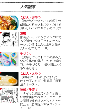
人気記事
ごはん・おやつ
【旅行気分でスペイン料理】炊
飯器に材料を入れて炊くだけで
おいしい「パエリア」の作り方
連載
部長がヘッドハンティング!? で
も会話の中身は子どものオペレ
ーション!?【こんな上司と働き
たいわけでして！58】
手づくり
【夏祭りごっこ】ハチの巣みた
いな立体のお花「でんぐり紙の
花」を手づくり！ 暑い日はおう
ちで楽しもう
ごはん・おやつ
【材料3つ！】のせて焼くだ
け！包丁いらずで超簡単「目玉
焼きトースト」
連載／子育て
「タイヤは純正ですか？」新し
い教育実習の先生に、ユニーク
な質問で攻めるスバルくんと仲
間たち【自閉症BOY★スバルく
ん・143】