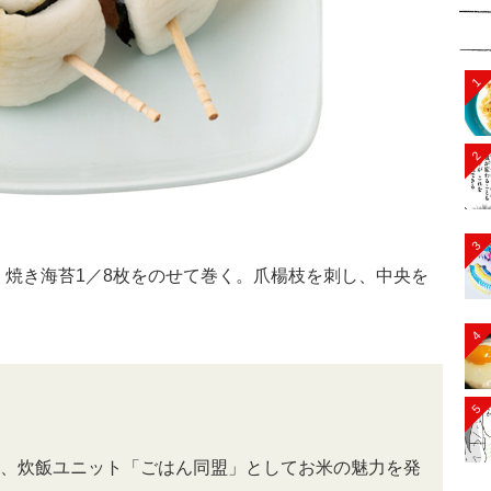
1
2
3
。焼き海苔1／8枚をのせて巻く。爪楊枝を刺し、中央を
4
5
、炊飯ユニット「ごはん同盟」としてお米の魅力を発