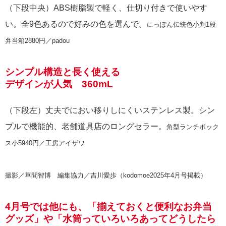
（下段中央）ABS樹脂製で軽く、仕切り付きで使いやす
い。全9色あるので好みの色を選んで。
にっぽん伝統色小判1段
弁当箱2880円／padou
シンプル構造と長く使える
デザインが人気 360mL
（下段左）丈夫でにおい移りしにくいステンレス製。シン
プルで機能的、老舗道具店のロングセラー。
角型ランチボック
ス小5940円／工房アイザワ
撮影／草間智博 編集協力／吉川愛歩（kodomoe2025年4月号掲載）
4月号では他にも、「揃えておくと便利なお弁当
グッズ」や「水筒っていろいろあってどうしたら