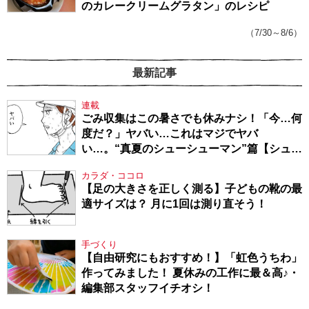
のカレークリームグラタン」のレシピ
（7/30～8/6）
最新記事
連載
ごみ収集はこの暑さでも休みナシ！「今…何
度だ？」ヤバい…これはマジでヤバ
い…。“真夏のシューシューマン”篇【シュー
シューマン・17】
カラダ・ココロ
【足の大きさを正しく測る】子どもの靴の最
適サイズは？ 月に1回は測り直そう！
手づくり
【自由研究にもおすすめ！】「虹色うちわ」
作ってみました！ 夏休みの工作に最＆高♪・
編集部スタッフイチオシ！