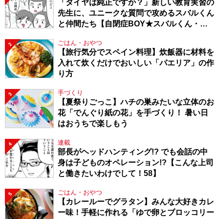
「タイヤは純正ですか？」新しい教育実習の
先生に、ユニークな質問で攻めるスバルくん
と仲間たち【自閉症BOY★スバルくん・
143】
ごはん・おやつ
2
【旅行気分でスペイン料理】炊飯器に材料を
入れて炊くだけでおいしい「パエリア」の作
り方
手づくり
3
【夏祭りごっこ】ハチの巣みたいな立体のお
花「でんぐり紙の花」を手づくり！ 暑い日
はおうちで楽しもう
連載
4
部長がヘッドハンティング!? でも会話の中
身は子どものオペレーション!?【こんな上司
と働きたいわけでして！58】
ごはん・おやつ
5
【カレールーでグラタン】みんな大好きカレ
ー味！手軽に作れる「ゆで卵とブロッコリー