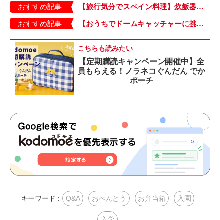
おすすめ記事
【旅行気分でスペイン料理】炊飯器に材料を入れて炊くだけでおいしい「パエリア」の作り方
おすすめ記事
【おうちでドームキャッチャーに挑戦だ】アンパンマン わくわくドームキャッチャー
こちらも読みたい
【定期購読キャンペーン開催中】全
員もらえる！ノラネコぐんだん でか
ポーチ
キーワード：
Q&A
おべんとう
お弁当箱
入園
入学