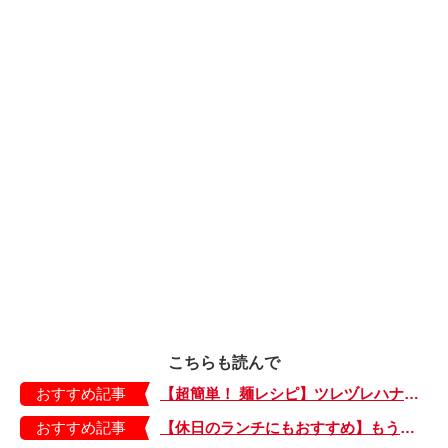
こちらも読んで
おすすめ記事
【超簡単！ 麺レシピ】ツレヅレハナコさんに聞く、パパッと作れる「オイルサーディンとミニトマトの冷製パスタ」
おすすめ記事
【休日のランチにもおすすめ】もう包丁を持つ気力もない…。そんなときは「とろとろ卵のせチャーハン」はいかが？