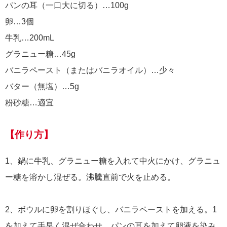
パンの耳（一口大に切る）…100g
卵…3個
牛乳…200mL
グラニュー糖…45g
バニラペースト（またはバニラオイル）…少々
バター（無塩）…5g
粉砂糖…適宜
【作り方】
1、鍋に牛乳、グラニュー糖を入れて中火にかけ、グラニュ
ー糖を溶かし混ぜる。沸騰直前で火を止める。
2、ボウルに卵を割りほぐし、バニラペーストを加える。1
を加えて手早く混ぜ合わせ、パンの耳を加えて卵液を染み