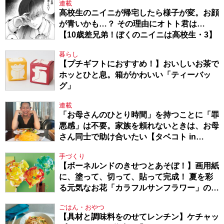
連載
高校生のニイニが帰宅したら様子が変。お顔
が青いかも…？ その理由にオトト君は…
【10歳差兄弟！ぼくのニイニは高校生・3】
暮らし
【プチギフトにおすすめ！】おいしいお茶で
ホッとひと息。箱がかわいい「ティーバッ
グ」
連載
「お母さんのひとり時間」を持つことに「罪
悪感」は不要。家族を頼れないときは、お母
さん同士で助け合いたい【タベコト in
Berlin・130】
手づくり
【ボーネルンドのきせつとあそぼ！】画用紙
に、塗って、切って、貼って完成！ 夏を彩
る元気なお花「カラフルサンフラワー」の作
り方
ごはん・おやつ
【具材と調味料をのせてレンチン】ケチャッ