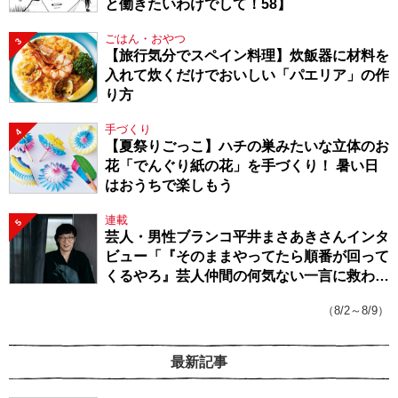
と働きたいわけでして！58】
ごはん・おやつ
3
【旅行気分でスペイン料理】炊飯器に材料を
入れて炊くだけでおいしい「パエリア」の作
り方
手づくり
4
【夏祭りごっこ】ハチの巣みたいな立体のお
花「でんぐり紙の花」を手づくり！ 暑い日
はおうちで楽しもう
連載
5
芸人・男性ブランコ平井まさあきさんインタ
ビュー「『そのままやってたら順番が回って
くるやろ』芸人仲間の何気ない一言に救われ
てきたから、頑張れる」
（8/2～8/9）
最新記事