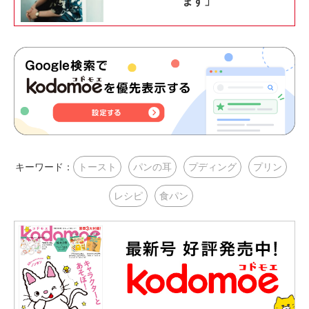
ます」
キーワード：
トースト
パンの耳
プディング
プリン
レシピ
食パン