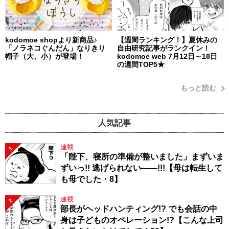
kodomoe shopより新商品♪
【週間ランキング！】夏休みの
「ノラネコぐんだん」なりきり
自由研究記事がランクイン！
帽子（大、小）が登場！
kodomoe web 7月12日～18日
の週間TOP5★
もっと読む
人気記事
連載
1
「陛下、寝所の準備が整いました」まずいま
ずいっ!! 逃げられない――!!!【母は転生して
も母でした・8】
連載
2
部長がヘッドハンティング!? でも会話の中
身は子どものオペレーション!?【こんな上司