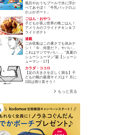
風呂やおうちプールで水に浮か
べてあそぼ！「牛乳パックのぷ
かぷかボート」
ごはん・おやつ
子どもが喜ぶ世界の晩ごはん！
アメリカのフライドチキン＆フ
ライドポテト
連載
ごみ収集はこの暑さでも休みナ
シ！「今…何度だ？」ヤバい…
これはマジでヤバい…。“真夏の
シューシューマン”篇【シューシ
ューマン・17】
カラダ・ココロ
【足の大きさを正しく測る】子
どもの靴の最適サイズは？ 月に
1回は測り直そう！
もっと見る