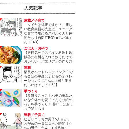
人気記事
連載／子育て
「タイヤは純正ですか？」新し
い教育実習の先生に、ユニーク
な質問で攻めるスバルくんと仲
間たち【自閉症BOY★スバルく
ん・143】
ごはん・おやつ
【旅行気分でスペイン料理】炊
飯器に材料を入れて炊くだけで
おいしい「パエリア」の作り方
連載
部長がヘッドハンティング!? で
も会話の中身は子どものオペレ
ーション!?【こんな上司と働き
たいわけでして！58】
手づくり
【夏祭りごっこ】ハチの巣みた
いな立体のお花「でんぐり紙の
花」を手づくり！ 暑い日はおう
ちで楽しもう
連載／子育て
ビビり？うちの男子5人目が、
わが家の一員になった瞬間【う
ちの男子（だんご）4兄弟・