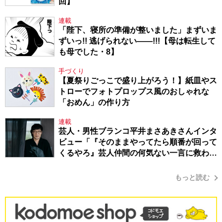
回】
連載
「陛下、寝所の準備が整いました」まずいま
ずいっ!! 逃げられない――!!!【母は転生して
も母でした・8】
手づくり
【夏祭りごっこで盛り上がろう！】紙皿やス
トローでフォトプロップス風のおしゃれな
「おめん」の作り方
連載
芸人・男性ブランコ平井まさあきさんインタ
ビュー「『そのままやってたら順番が回って
くるやろ』芸人仲間の何気ない一言に救われ
てきたから、頑張れる」
もっと読む