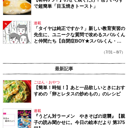
で超簡単「目玉焼きトースト」
連載
5
「タイヤは純正ですか？」新しい教育実習の
先生に、ユニークな質問で攻めるスバルくん
と仲間たち【自閉症BOY★スバルくん・
143】
（7/31～8/7）
最新記事
ごはん・おやつ
【簡単！時短！】あと一品欲しいときにおす
すめの「卵とレタスの炒めもの」のレシピ
連載
『うどん対ラーメン やきそばの逆襲』【親
子の読み聞かせに。今日の絵本だより 第375