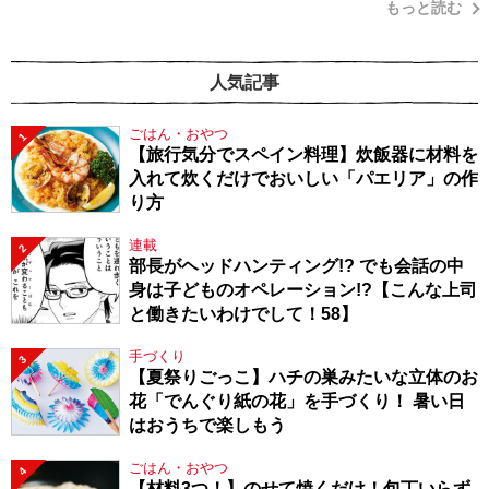
もっと読む
人気記事
ごはん・おやつ
1
【旅行気分でスペイン料理】炊飯器に材料を
入れて炊くだけでおいしい「パエリア」の作
り方
連載
2
部長がヘッドハンティング!? でも会話の中
身は子どものオペレーション!?【こんな上司
と働きたいわけでして！58】
手づくり
3
【夏祭りごっこ】ハチの巣みたいな立体のお
花「でんぐり紙の花」を手づくり！ 暑い日
はおうちで楽しもう
ごはん・おやつ
4
【材料3つ！】のせて焼くだけ！包丁いらず