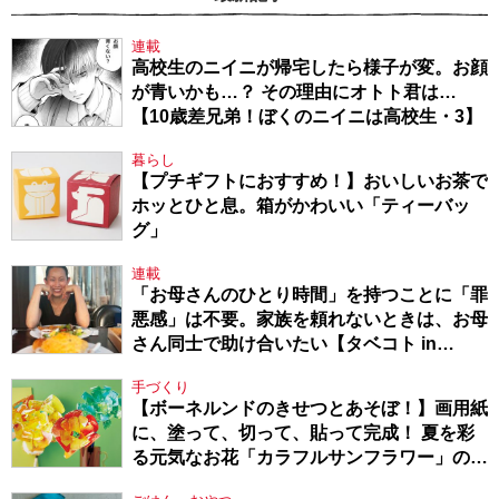
連載
高校生のニイニが帰宅したら様子が変。お顔
が青いかも…？ その理由にオトト君は…
【10歳差兄弟！ぼくのニイニは高校生・3】
暮らし
【プチギフトにおすすめ！】おいしいお茶で
ホッとひと息。箱がかわいい「ティーバッ
グ」
連載
「お母さんのひとり時間」を持つことに「罪
悪感」は不要。家族を頼れないときは、お母
さん同士で助け合いたい【タベコト in
Berlin・130】
手づくり
【ボーネルンドのきせつとあそぼ！】画用紙
に、塗って、切って、貼って完成！ 夏を彩
る元気なお花「カラフルサンフラワー」の作
り方