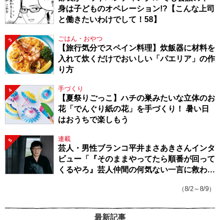
身は子どものオペレーション!?【こんな上司
と働きたいわけでして！58】
ごはん・おやつ
3
【旅行気分でスペイン料理】炊飯器に材料を
入れて炊くだけでおいしい「パエリア」の作
り方
手づくり
4
【夏祭りごっこ】ハチの巣みたいな立体のお
花「でんぐり紙の花」を手づくり！ 暑い日
はおうちで楽しもう
連載
5
芸人・男性ブランコ平井まさあきさんインタ
ビュー「『そのままやってたら順番が回って
くるやろ』芸人仲間の何気ない一言に救われ
てきたから、頑張れる」
（8/2～8/9）
最新記事