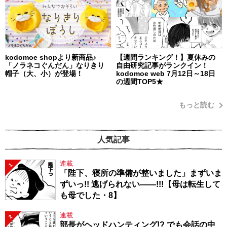
kodomoe shopより新商品♪
【週間ランキング！】夏休みの
「ノラネコぐんだん」なりきり
自由研究記事がランクイン！
帽子（大、小）が登場！
kodomoe web 7月12日～18日
の週間TOP5★
もっと読む
人気記事
連載
1
「陛下、寝所の準備が整いました」まずいま
ずいっ!! 逃げられない――!!!【母は転生して
も母でした・8】
連載
2
部長がヘッドハンティング!? でも会話の中