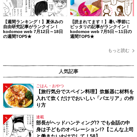
【週間ランキング！】夏休みの
【読まれてます！】暑い季節に
自由研究記事がランクイン！
ピッタリの記事がランクイン！
kodomoe web 7月12日～18日
kodomoe web 7月5日～11日の
の週間TOP5★
週間TOP5★
もっと読む
人気記事
ごはん・おやつ
1
【旅行気分でスペイン料理】炊飯器に材料を
入れて炊くだけでおいしい「パエリア」の作
り方
連載
2
部長がヘッドハンティング!? でも会話の中
身は子どものオペレーション!?【こんな上司
と働きたいわけでして！58】