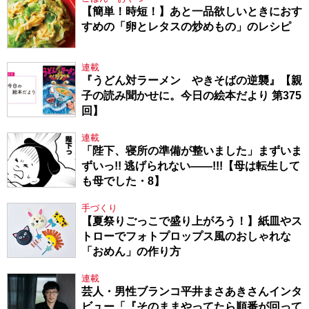
【簡単！時短！】あと一品欲しいときにおす
すめの「卵とレタスの炒めもの」のレシピ
連載
『うどん対ラーメン やきそばの逆襲』【親
子の読み聞かせに。今日の絵本だより 第375
回】
連載
「陛下、寝所の準備が整いました」まずいま
ずいっ!! 逃げられない――!!!【母は転生して
も母でした・8】
手づくり
【夏祭りごっこで盛り上がろう！】紙皿やス
トローでフォトプロップス風のおしゃれな
「おめん」の作り方
連載
芸人・男性ブランコ平井まさあきさんインタ
ビュー「『そのままやってたら順番が回って