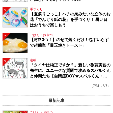
手づくり
3
【夏祭りごっこ】ハチの巣みたいな立体のお
花「でんぐり紙の花」を手づくり！ 暑い日
はおうちで楽しもう
ごはん・おやつ
4
【材料3つ！】のせて焼くだけ！包丁いらず
で超簡単「目玉焼きトースト」
連載
5
「タイヤは純正ですか？」新しい教育実習の
先生に、ユニークな質問で攻めるスバルくん
と仲間たち【自閉症BOY★スバルくん・
143】
（7/31～8/7）
最新記事
ごはん・おやつ