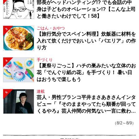
部長がヘッドハンティング!? でも会話の中
身は子どものオペレーション!?【こんな上司
と働きたいわけでして！58】
ごはん・おやつ
3
【旅行気分でスペイン料理】炊飯器に材料を
入れて炊くだけでおいしい「パエリア」の作
り方
手づくり
4
【夏祭りごっこ】ハチの巣みたいな立体のお
花「でんぐり紙の花」を手づくり！ 暑い日
はおうちで楽しもう
連載
5
芸人・男性ブランコ平井まさあきさんインタ
ビュー「『そのままやってたら順番が回って
くるやろ』芸人仲間の何気ない一言に救われ
てきたから、頑張れる」
（8/2～8/9）