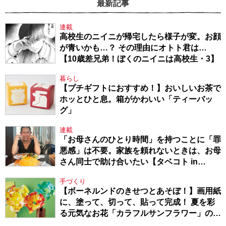
最新記事
連載
高校生のニイニが帰宅したら様子が変。お顔
が青いかも…？ その理由にオトト君は…
【10歳差兄弟！ぼくのニイニは高校生・3】
暮らし
【プチギフトにおすすめ！】おいしいお茶で
ホッとひと息。箱がかわいい「ティーバッ
グ」
連載
「お母さんのひとり時間」を持つことに「罪
悪感」は不要。家族を頼れないときは、お母
さん同士で助け合いたい【タベコト in
Berlin・130】
手づくり
【ボーネルンドのきせつとあそぼ！】画用紙
に、塗って、切って、貼って完成！ 夏を彩
る元気なお花「カラフルサンフラワー」の作
り方