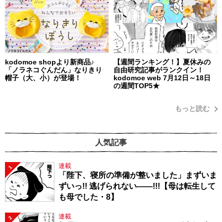
kodomoe shopより新商品♪
【週間ランキング！】夏休みの
「ノラネコぐんだん」なりきり
自由研究記事がランクイン！
帽子（大、小）が登場！
kodomoe web 7月12日～18日
の週間TOP5★
もっと読む
人気記事
連載
1
「陛下、寝所の準備が整いました」まずいま
ずいっ!! 逃げられない――!!!【母は転生して
も母でした・8】
連載
2