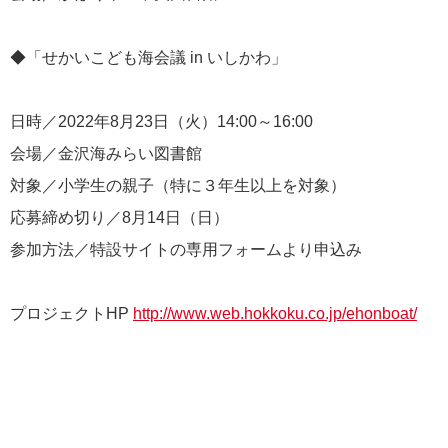
◆
「せかいこども海会議
in
いしかわ」
日時／2022年8
月
23
日（火）
14:00
～
16:00
会場／金沢海みらい図書館
対象／小学生の親子（特に３年生以上を対象）
応募締め切り／
8
月
14
日（日）
参加方法／特設サイトの専用フォームより申込み
プロジェクトHP
http://www.web.hokkoku.co.jp/ehonboat/