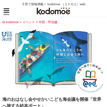
子育て情報満載！ kodomoe （コドモエ）web
kodomoe
イベント
中部・甲信越
海のおはなし会やせかいこども海会議を開催「世界
へ旅する絵本ボート」