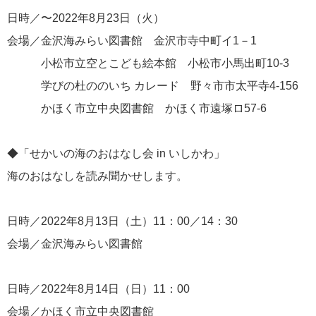
日時／〜2022年8
月
23
日（火）
会場／金沢海みらい図書館 金沢市寺中町イ1－1
小松市立空とこども絵本館 小松市小馬出町10-3
学びの杜ののいち カレード 野々市市太平寺4-156
かほく市立中央図書館 かほく市遠塚ロ57-6
◆「せかいの海のおはなし会
in
いしかわ」
海のおはなしを読み聞かせします。
日時／2022年8
月
13
日（土）
11
：
00
／
14
：
30
会場／金沢海みらい図書館
日時／2022年8
月
14
日（日）
11
：
00
会場／かほく市立中央図書館