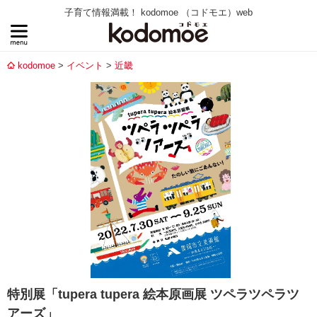
子育て情報満載！ kodomoe （コドモエ）web
kodomoe
イベント
近畿
特別展「tupera tupera 絵本原画展 ツペラツペラツ
アーズ」