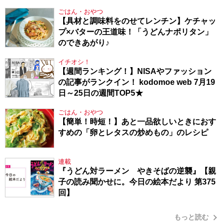
り方
ごはん・おやつ
【具材と調味料をのせてレンチン】ケチャッ
プ×バターの王道味！「うどんナポリタン」
のできあがり♪
イチオシ！
【週間ランキング！】NISAやファッション
の記事がランクイン！ kodomoe web 7月19
日～25日の週間TOP5★
ごはん・おやつ
【簡単！時短！】あと一品欲しいときにおす
すめの「卵とレタスの炒めもの」のレシピ
連載
『うどん対ラーメン やきそばの逆襲』【親
子の読み聞かせに。今日の絵本だより 第375
回】
もっと読む