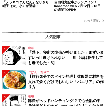
「ノラネコぐんだん」なりきり
自由研究記事がランクイン！
帽子（大、小）が登場！
kodomoe web 7月12日～18日
の週間TOP5★
もっと読む
人気記事
連載
1
「陛下、寝所の準備が整いました」まずいま
ずいっ!! 逃げられない――!!!【母は転生して
も母でした・8】
ごはん・おやつ
2
【旅行気分でスペイン料理】炊飯器に材料を
入れて炊くだけでおいしい「パエリア」の作
り方
連載
3
部長がヘッドハンティング!? でも会話の中
身は子どものオペレーション!?【こんな上司