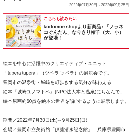
2022年07月30日～2022年09月25日
こちらも読みたい
kodomoe shopより新商品♪ 「ノラネ
コぐんだん」なりきり帽子（大、小）
が登場！
絵本を中心に活躍中のクリエイティブ・ユニット
「tupera tupera」（ツペラ ツペラ）の展覧会です。
豊岡市の温泉街・城崎を町歩きする気分が味わえる
絵本『城崎ユノマトペ』(NPO法人本と温泉)にちなんで、
絵本原画約60点を絵本の世界を”旅”するように展示します。
期間／2022年7月30日(土)～9月25日(日)
会場／豊岡市立美術館「伊藤清永記念館」 兵庫県豊岡市