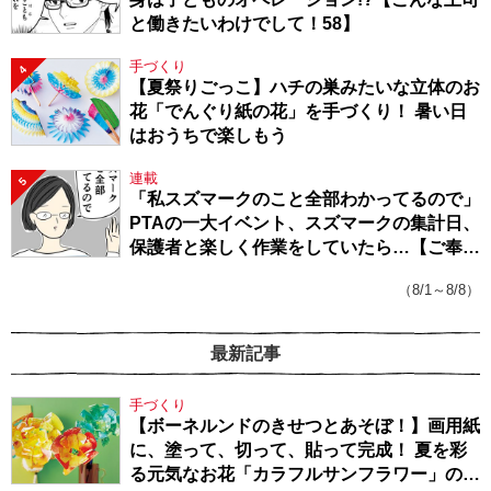
と働きたいわけでして！58】
手づくり
4
【夏祭りごっこ】ハチの巣みたいな立体のお
花「でんぐり紙の花」を手づくり！ 暑い日
はおうちで楽しもう
連載
5
「私スズマークのこと全部わかってるので」
PTAの一大イベント、スズマークの集計日、
保護者と楽しく作業をしていたら…【ご奉仕
戦隊★PTA・19】
（8/1～8/8）
最新記事
手づくり
【ボーネルンドのきせつとあそぼ！】画用紙
に、塗って、切って、貼って完成！ 夏を彩
る元気なお花「カラフルサンフラワー」の作