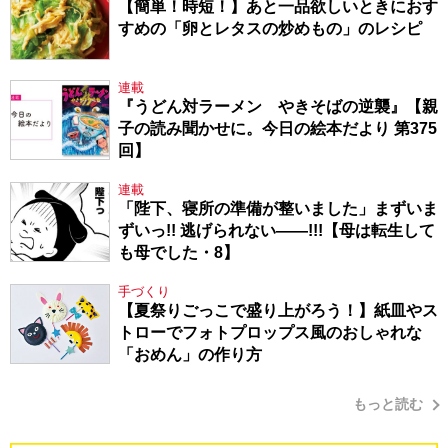
【簡単！時短！】あと一品欲しいときにおす
すめの「卵とレタスの炒めもの」のレシピ
連載
『うどん対ラーメン やきそばの逆襲』【親
子の読み聞かせに。今日の絵本だより 第375
回】
連載
「陛下、寝所の準備が整いました」まずいま
ずいっ!! 逃げられない――!!!【母は転生して
も母でした・8】
手づくり
【夏祭りごっこで盛り上がろう！】紙皿やス
トローでフォトプロップス風のおしゃれな
「おめん」の作り方
もっと読む