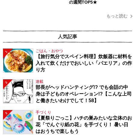
の週間TOP5★
もっと読む
人気記事
ごはん・おやつ
1
【旅行気分でスペイン料理】炊飯器に材料を
入れて炊くだけでおいしい「パエリア」の作
り方
連載
2
部長がヘッドハンティング!? でも会話の中
身は子どものオペレーション!?【こんな上司
と働きたいわけでして！58】
手づくり
3
【夏祭りごっこ】ハチの巣みたいな立体のお
花「でんぐり紙の花」を手づくり！ 暑い日
はおうちで楽しもう