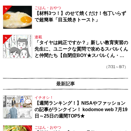
ごはん・おやつ
4
【材料3つ！】のせて焼くだけ！包丁いらず
で超簡単「目玉焼きトースト」
連載
5
「タイヤは純正ですか？」新しい教育実習の
先生に、ユニークな質問で攻めるスバルくん
と仲間たち【自閉症BOY★スバルくん・
143】
（7/31～8/7）
最新記事
イチオシ！
【週間ランキング！】NISAやファッション
の記事がランクイン！ kodomoe web 7月19
日～25日の週間TOP5★
ごはん・おやつ