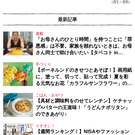
（8/1～8/8）
最新記事
連載
「お母さんのひとり時間」を持つことに「罪
悪感」は不要。家族を頼れないときは、お母
さん同士で助け合いたい【タベコト in
Berlin・130】
手づくり
【ボーネルンドのきせつとあそぼ！】画用紙
に、塗って、切って、貼って完成！ 夏を彩
る元気なお花「カラフルサンフラワー」の作
り方
ごはん・おやつ
【具材と調味料をのせてレンチン】ケチャッ
プ×バターの王道味！「うどんナポリタン」
のできあがり♪
イチオシ！
【週間ランキング！】NISAやファッション