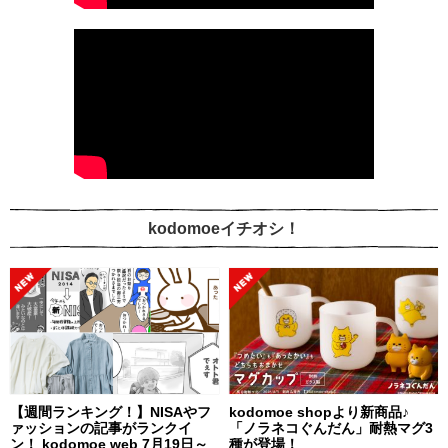
kodomoeイチオシ！
【週間ランキング！】NISAやフ
kodomoe shopより新商品♪
ァッションの記事がランクイ
「ノラネコぐんだん」耐熱マグ3
ン！ kodomoe web 7月19日～
種が登場！