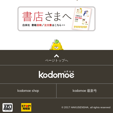
ページトップへ
kodomoe shop
kodomoe 最新号
© 2017 HAKUSENSHA, all rights reserved