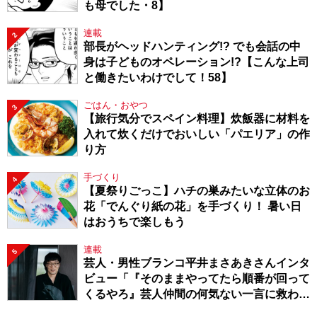
も母でした・8】
連載
2
部長がヘッドハンティング!? でも会話の中
身は子どものオペレーション!?【こんな上司
と働きたいわけでして！58】
ごはん・おやつ
3
【旅行気分でスペイン料理】炊飯器に材料を
入れて炊くだけでおいしい「パエリア」の作
り方
手づくり
4
【夏祭りごっこ】ハチの巣みたいな立体のお
花「でんぐり紙の花」を手づくり！ 暑い日
はおうちで楽しもう
連載
5
芸人・男性ブランコ平井まさあきさんインタ
ビュー「『そのままやってたら順番が回って
くるやろ』芸人仲間の何気ない一言に救われ
てきたから、頑張れる」