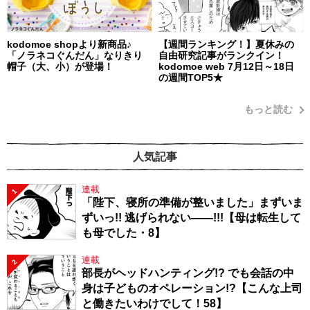
kodomoe shopより新商品♪
【週間ランキング！】夏休みの
「ノラネコぐんだん」なりきり
自由研究記事がランクイン！
帽子（大、小）が登場！
kodomoe web 7月12日～18日
の週間TOP5★
もっと読む
人気記事
連載
1
「陛下、寝所の準備が整いました」まずいま
ずいっ!! 逃げられない――!!!【母は転生して
も母でした・8】
連載
2
部長がヘッドハンティング!? でも会話の中
身は子どものオペレーション!?【こんな上司
と働きたいわけでして！58】