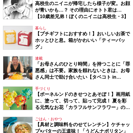
高校生のニイニが帰宅したら様子が変。お顔
が青いかも…？ その理由にオトト君は…
【10歳差兄弟！ぼくのニイニは高校生・3】
暮らし
【プチギフトにおすすめ！】おいしいお茶で
ホッとひと息。箱がかわいい「ティーバッ
グ」
連載
「お母さんのひとり時間」を持つことに「罪
悪感」は不要。家族を頼れないときは、お母
さん同士で助け合いたい【タベコト in
Berlin・130】
手づくり
【ボーネルンドのきせつとあそぼ！】画用紙
に、塗って、切って、貼って完成！ 夏を彩
る元気なお花「カラフルサンフラワー」の作
り方
ごはん・おやつ
【具材と調味料をのせてレンチン】ケチャッ
プ×バターの王道味！「うどんナポリタン」