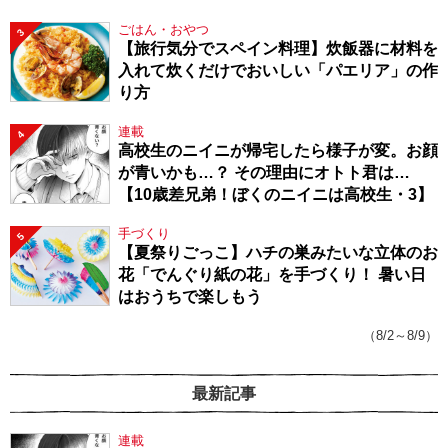
ごはん・おやつ
3
【旅行気分でスペイン料理】炊飯器に材料を
入れて炊くだけでおいしい「パエリア」の作
り方
連載
4
高校生のニイニが帰宅したら様子が変。お顔
が青いかも…？ その理由にオトト君は…
【10歳差兄弟！ぼくのニイニは高校生・3】
手づくり
5
【夏祭りごっこ】ハチの巣みたいな立体のお
花「でんぐり紙の花」を手づくり！ 暑い日
はおうちで楽しもう
（8/2～8/9）
最新記事
連載