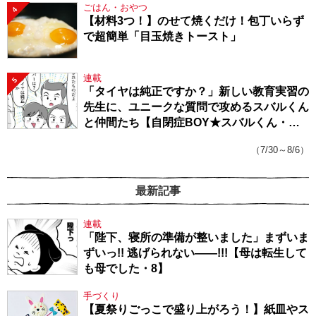
ごはん・おやつ
4
【材料3つ！】のせて焼くだけ！包丁いらず
で超簡単「目玉焼きトースト」
連載
5
「タイヤは純正ですか？」新しい教育実習の
先生に、ユニークな質問で攻めるスバルくん
と仲間たち【自閉症BOY★スバルくん・
143】
（7/30～8/6）
最新記事
連載
「陛下、寝所の準備が整いました」まずいま
ずいっ!! 逃げられない――!!!【母は転生して
も母でした・8】
手づくり
【夏祭りごっこで盛り上がろう！】紙皿やス