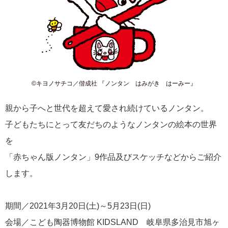
©キヨノサチコ／偕成社 『ノンタン はみがき はーみー』
親から子へと世代を超えて愛され続けているノンタン。
子どもたちにとって友だちのようなノンタンの絵本の世界
を
「赤ちゃん版ノンタン」9作品及びスケッチなどからご紹介
します。
期間／2021年3月20日(土)～5月23日(日)
会場／こども陶器博物館 KIDSLAND 岐阜県多治見市旭ヶ