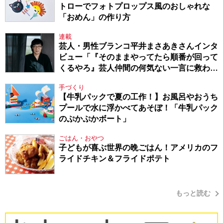
トローでフォトプロップス風のおしゃれな
「おめん」の作り方
連載
芸人・男性ブランコ平井まさあきさんインタ
ビュー「『そのままやってたら順番が回って
くるやろ』芸人仲間の何気ない一言に救われ
てきたから、頑張れる」
手づくり
【牛乳パックで夏の工作！】お風呂やおうち
プールで水に浮かべてあそぼ！「牛乳パック
のぷかぷかボート」
ごはん・おやつ
子どもが喜ぶ世界の晩ごはん！アメリカのフ
ライドチキン＆フライドポテト
もっと読む