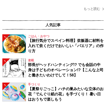
もっと読む
人気記事
ごはん・おやつ
1
【旅行気分でスペイン料理】炊飯器に材料を
入れて炊くだけでおいしい「パエリア」の作
り方
連載
2
部長がヘッドハンティング!? でも会話の中
身は子どものオペレーション!?【こんな上司
と働きたいわけでして！58】
手づくり
3
【夏祭りごっこ】ハチの巣みたいな立体のお
花「でんぐり紙の花」を手づくり！ 暑い日
はおうちで楽しもう