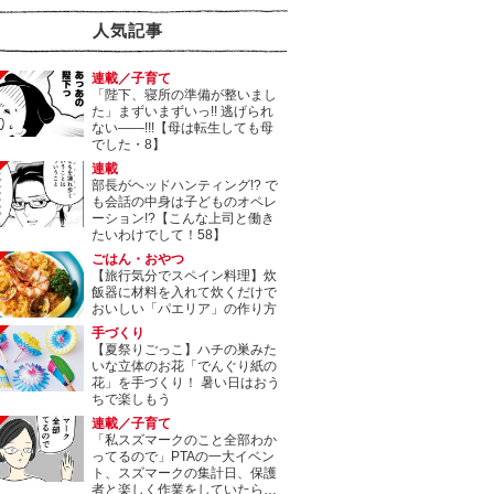
人気記事
連載／子育て
「陛下、寝所の準備が整いまし
た」まずいまずいっ!! 逃げられ
ない――!!!【母は転生しても母
でした・8】
連載
部長がヘッドハンティング!? で
も会話の中身は子どものオペレ
ーション!?【こんな上司と働き
たいわけでして！58】
ごはん・おやつ
【旅行気分でスペイン料理】炊
飯器に材料を入れて炊くだけで
おいしい「パエリア」の作り方
手づくり
【夏祭りごっこ】ハチの巣みた
いな立体のお花「でんぐり紙の
花」を手づくり！ 暑い日はおう
ちで楽しもう
連載／子育て
「私スズマークのこと全部わか
ってるので」PTAの一大イベン
ト、スズマークの集計日、保護
者と楽しく作業をしていたら…