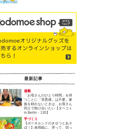
最新記事
連載
「お母さんのひとり時間」を持
つことに「罪悪感」は不要。家
族を頼れないときは、お母さん
同士で助け合いたい【タベコト
in Berlin・130】
手づくり
【ボーネルンドのきせつとあそ
ぼ！】画用紙に、塗って、切っ